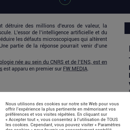
 détruire des millions d’euros de valeur, la
le. L’essor de l’intelligence artificielle et du
réduire les défauts microscopiques qui altèrent
ne partie de la réponse pourrait venir d’une
gie née au sein du CNRS et de l’ENS, est en
es
est apparu en premier sur
FW.MEDIA
.
Nous utilisons des cookies sur notre site Web pour vous
offrir l’expérience la plus pertinente en mémorisant vos
préférences et vos visites répétées. En cliquant sur
« Accepter tout », vous consentez à l’utilisation de TOUS
les cookies. Cependant, vous pouvez visiter « Paramètres