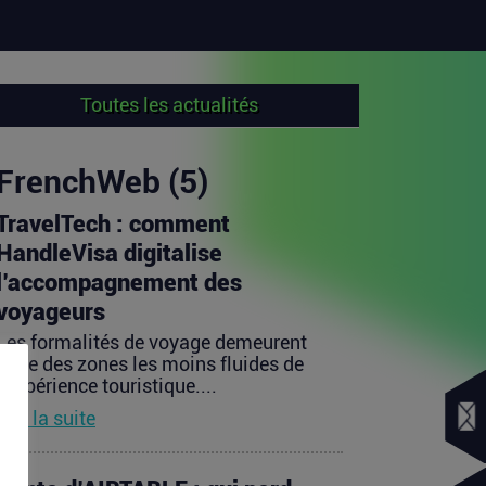
Toutes les actualités
FrenchWeb (5)
TravelTech : comment
HandleVisa digitalise
l’accompagnement des
voyageurs
Les formalités de voyage demeurent
l’une des zones les moins fluides de
l’expérience touristique....
Lire la suite