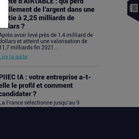
Vente d’AIRTABLE : qui perd
réellement de l’argent dans une
sortie à 2,25 milliards de
dollars ?
Après avoir levé près de 1,4 milliard de
dollars et atteint une valorisation de
11,7 milliards fin 2021...
Lire la suite
PIIEC IA : votre entreprise a-t-
elle le profil et comment
candidater ?
La France sélectionne jusqu’au 9
septembre 2026 les futurs participants
français du Projet important...
Lire la suite