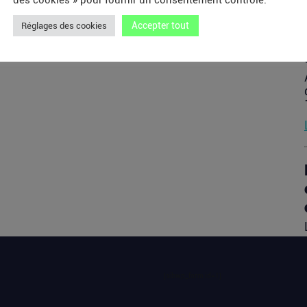
des cookies » pour fournir un consentement contrôlé.
Accepter tout
Réglages des cookies
[sibwp_form id=1]