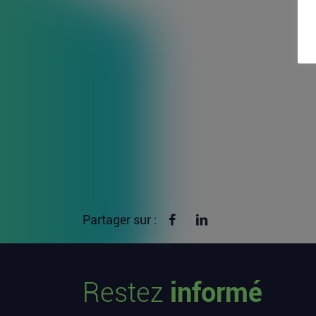
Partager sur Facebook
Partager sur linkedin
Partager sur :
Restez
informé