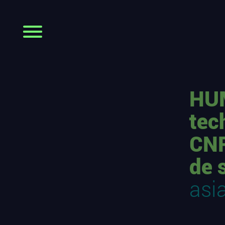
HUM
tec
CNR
de 
asi