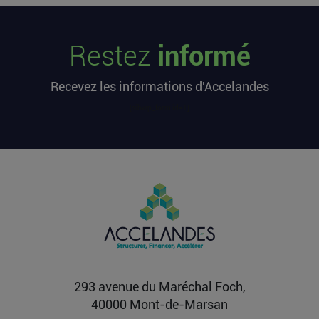
Les startups françaises ont levé 113
millions d’euros cette semaine
Restez
informé
L’article Les startups françaises ont levé 113
millions d’euros cette semaine est apparu en
Recevez les informations d'Accelandes
premier sur...
Lire la suite
[sibwp_form id=1]
Après une pause de 3 mois, la
Française Fidji Simo quitte son poste
chez OpenAI pour se soigner
L’article Après une pause de 3 mois, la Française
Fidji Simo quitte son poste chez OpenAI pour se
soigner...
Lire la suite
293 avenue du Maréchal Foch,
40000 Mont-de-Marsan