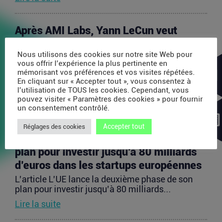
Après AMI Labs, Yann LeCun veut
lancer un fonds de 200 millions d’euros
Nous utilisons des cookies sur notre site Web pour
dédié à l’IA
vous offrir l’expérience la plus pertinente en
L’article Après AMI Labs, Yann LeCun veut lancer
mémorisant vos préférences et vos visites répétées.
un fonds de 200 millions d’euros dédié à l’IA
En cliquant sur « Accepter tout », vous consentez à
est...
l’utilisation de TOUS les cookies. Cependant, vous
pouvez visiter « Paramètres des cookies » pour fournir
Lire la suite
un consentement contrôlé.
Accepter tout
Réglages des cookies
L’UE lance la deuxième phase de son
plan pour investir jusqu’à 80 milliards
d’euros dans les startups européennes
L’article L’UE lance la deuxième phase de son
plan pour investir jusqu’à 80 milliards...
Lire la suite