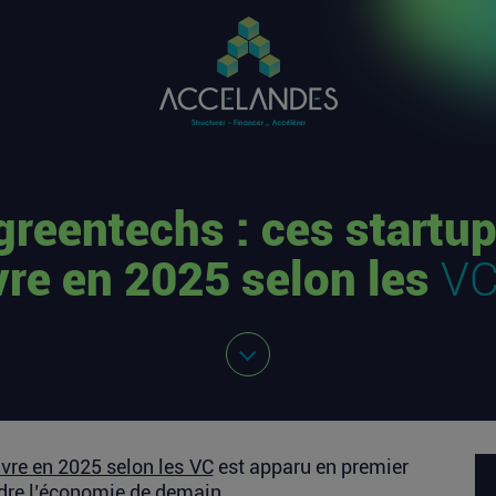
 greentechs : ces startup
vre en 2025 selon les
V
ivre en 2025 selon les VC
est apparu en premier
re l’économie de demain
.