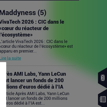
Maddyness (5)
VivaTech 2026 : CIC dans le
«cœur du réacteur de
l’écosystème»
L’article VivaTech 2026 : CIC dans le
«cœur du réacteur de l’écosystème» est
apparu en premier...
Lire la suite
Après AMI Labs, Yann LeCun
veut lancer un fonds de 200
millions d’euros dédié à l’IA
L’article Après AMI Labs, Yann LeCun
veut lancer un fonds de 200 millions
d’euros dédié à l’IA est...