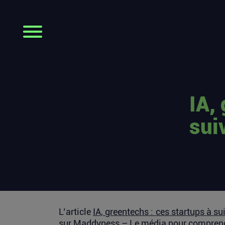
IA,
sui
L’article
IA, greentechs : ces startups à su
sur
Maddyness – Le média pour comprend