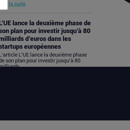
Lire la suite
L’UE lance la deuxième phase de
son plan pour investir jusqu’à 80
milliards d’euros dans les
startups européennes
L’article L’UE lance la deuxième phase
de son plan pour investir jusqu’à 80
milliards...
Lire la suite
Les startups françaises ont levé
113 millions d’euros cette
semaine
L’article Les startups françaises ont levé
113 millions d’euros cette semaine est
apparu en premier sur...