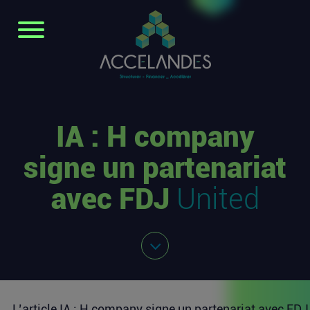
IA : H company
signe un partenariat
avec FDJ
United
L’article
IA : H company signe un partenariat avec FDJ