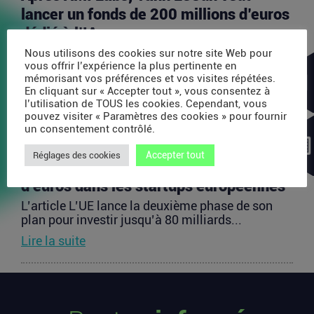
lancer un fonds de 200 millions d’euros
dédié à l’IA
L’article Après AMI Labs, Yann LeCun veut lancer
Nous utilisons des cookies sur notre site Web pour
un fonds de 200 millions d’euros dédié à l’IA
vous offrir l’expérience la plus pertinente en
mémorisant vos préférences et vos visites répétées.
est...
En cliquant sur « Accepter tout », vous consentez à
Lire la suite
l’utilisation de TOUS les cookies. Cependant, vous
pouvez visiter « Paramètres des cookies » pour fournir
un consentement contrôlé.
L’UE lance la deuxième phase de son
Accepter tout
Réglages des cookies
plan pour investir jusqu’à 80 milliards
d’euros dans les startups européennes
L’article L’UE lance la deuxième phase de son
plan pour investir jusqu’à 80 milliards...
Lire la suite
Les startups françaises ont levé 113
millions d’euros cette semaine