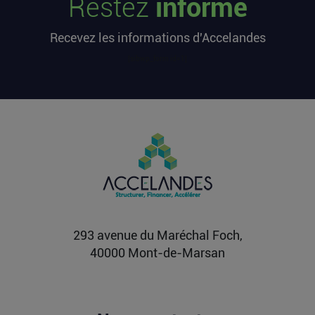
Restez
informé
L’article Les startups françaises ont levé 113
millions d’euros cette semaine est apparu en
Recevez les informations d'Accelandes
premier sur...
Lire la suite
[sibwp_form id=1]
Après une pause de 3 mois, la
Française Fidji Simo quitte son poste
chez OpenAI pour se soigner
L’article Après une pause de 3 mois, la Française
Fidji Simo quitte son poste chez OpenAI pour se
soigner...
Lire la suite
293 avenue du Maréchal Foch,
40000 Mont-de-Marsan