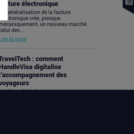
facture électronique
La généralisation de la facture
électronique crée, presque
mécaniquement, un nouveau marché :
celui des...
Lire la suite
TravelTech : comment
HandleVisa digitalise
l’accompagnement des
voyageurs
Les formalités de voyage demeurent
l’une des zones les moins fluides de
l’expérience touristique....
Lire la suite
Vente d’AIRTABLE : qui perd