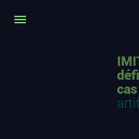
IMI
déf
cas
arti