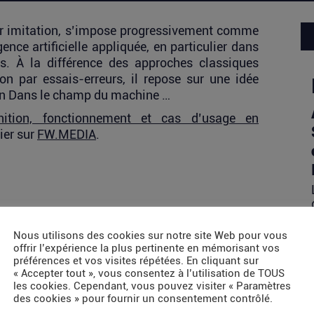
par imitation, s’impose progressivement comme
ence artificielle appliquée, en particulier dans
s. À la différence des approches classiques
ion par essais-erreurs, il repose sur une idée
ion Dans le champ du machine …
ition, fonctionnement et cas d’usage en
ier sur
FW.MEDIA
.
Nous utilisons des cookies sur notre site Web pour vous
offrir l’expérience la plus pertinente en mémorisant vos
préférences et vos visites répétées. En cliquant sur
« Accepter tout », vous consentez à l’utilisation de TOUS
les cookies. Cependant, vous pouvez visiter « Paramètres
des cookies » pour fournir un consentement contrôlé.