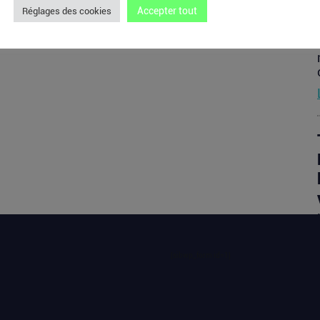
Accepter tout
Réglages des cookies
[sibwp_form id=1]