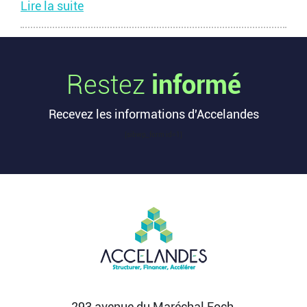
Lire la suite
Les startups françaises ont levé 113
millions d’euros cette semaine
Restez
informé
L’article Les startups françaises ont levé 113
millions d’euros cette semaine est apparu en
Recevez les informations d'Accelandes
premier sur...
Lire la suite
[sibwp_form id=1]
Après une pause de 3 mois, la
Française Fidji Simo quitte son poste
chez OpenAI pour se soigner
L’article Après une pause de 3 mois, la Française
Fidji Simo quitte son poste chez OpenAI pour se
soigner...
Lire la suite
293 avenue du Maréchal Foch,