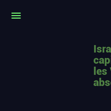
Isr
cap
les
abs