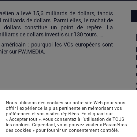
élien a levé 15,6 milliards de dollars, tandis
 milliards de dollars. Parmi elles, le rachat de
 dollars constitue un point de repère. La
illiards de dollars investis sur 130 tours. …
l américain : pourquoi les VCs européens sont
mier sur
FW.MEDIA
.
Nous utilisons des cookies sur notre site Web pour vous
offrir l’expérience la plus pertinente en mémorisant vos
préférences et vos visites répétées. En cliquant sur
« Accepter tout », vous consentez à l’utilisation de TOUS
les cookies. Cependant, vous pouvez visiter « Paramètres
des cookies » pour fournir un consentement contrôlé.