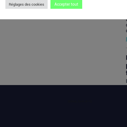
Accepter tout
Réglages des cookies
[sibwp_form id=1]