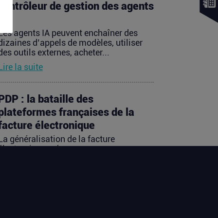
contrôleur de gestion des agents
IA
Les agents IA peuvent enchaîner des
dizaines d’appels de modèles, utiliser
des outils externes, acheter...
Lire la suite
PDP : la bataille des
plateformes françaises de la
facture électronique
La généralisation de la facture
électronique crée, presque
mécaniquement, un nouveau marché :
celui des...
Lire la suite
TravelTech : comment