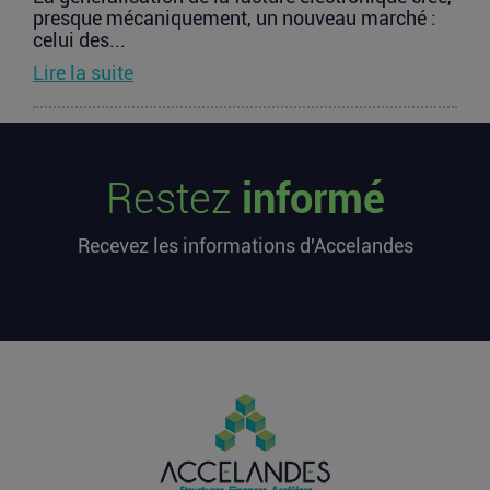
presque mécaniquement, un nouveau marché :
celui des...
Lire la suite
TravelTech : comment HandleVisa
digitalise l’accompagnement des
Restez
informé
voyageurs
Les formalités de voyage demeurent l’une des
Recevez les informations d'Accelandes
zones les moins fluides de l’expérience
touristique....
[sibwp_form id=1]
Lire la suite
Vente d’AIRTABLE : qui perd réellement
de l’argent dans une sortie à 2,25
milliards de dollars ?
Après avoir levé près de 1,4 milliard de dollars et