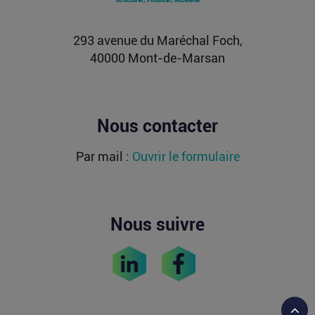
atteint une valorisation de 11,7 milliards fin
2021...
Lire la suite
293 avenue du Maréchal Foch,
40000 Mont-de-Marsan
Nous contacter
Par mail :
Ouvrir le formulaire
Nous suivre
Reto