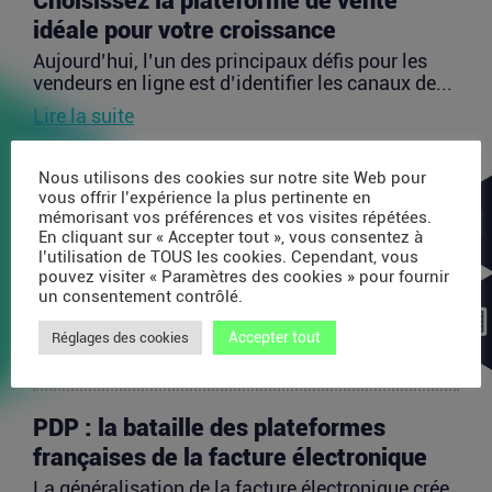
Choisissez la plateforme de vente
idéale pour votre croissance
Aujourd’hui, l’un des principaux défis pour les
vendeurs en ligne est d’identifier les canaux de...
Lire la suite
Nous utilisons des cookies sur notre site Web pour
Avec 35 millions de dollars, SAPIOM
vous offrir l’expérience la plus pertinente en
veut devenir le contrôleur de gestion
mémorisant vos préférences et vos visites répétées.
En cliquant sur « Accepter tout », vous consentez à
des agents IA
l’utilisation de TOUS les cookies. Cependant, vous
pouvez visiter « Paramètres des cookies » pour fournir
Les agents IA peuvent enchaîner des dizaines
un consentement contrôlé.
d’appels de modèles, utiliser des outils externes,
acheter...
Accepter tout
Réglages des cookies
Lire la suite
PDP : la bataille des plateformes
françaises de la facture électronique
La généralisation de la facture électronique crée,