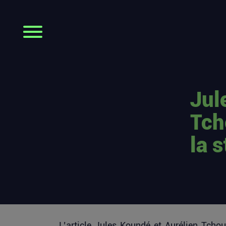
Jul
Tch
la 
L’article
Jules Koundé et Aurélien Tchou