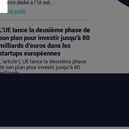
d’euros dédié à l’IA est...
Lire la suite
L’UE lance la deuxième phase de
son plan pour investir jusqu’à 80
milliards d’euros dans les
startups européennes
L’article L’UE lance la deuxième phase
de son plan pour investir jusqu’à 80
milliards...
Lire la suite
Les startups françaises ont levé
113 millions d’euros cette
semaine
L’article Les startups françaises ont levé