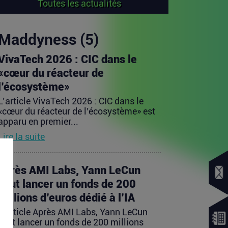
Toutes les actualités
Maddyness (5)
VivaTech 2026 : CIC dans le
«cœur du réacteur de
l’écosystème»
L’article VivaTech 2026 : CIC dans le
«cœur du réacteur de l’écosystème» est
apparu en premier...
Lire la suite
Après AMI Labs, Yann LeCun
veut lancer un fonds de 200
millions d’euros dédié à l’IA
L’article Après AMI Labs, Yann LeCun
veut lancer un fonds de 200 millions