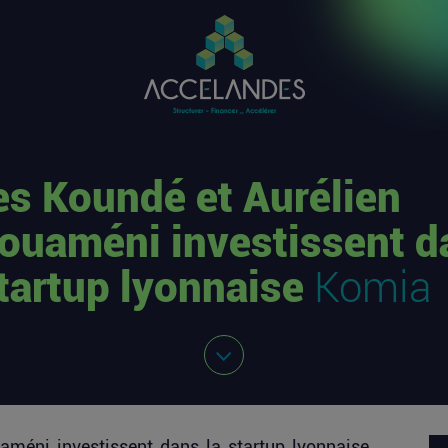
es Koundé et Aurélien
ouaméni investissent d
startup lyonnaise
Komia
améni investissent dans la startup lyonnaise