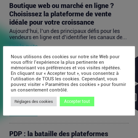
Boutique web ou marché en ligne ?
Choisissez la plateforme de vente
idéale pour votre croissance
Aujourd’hui, l’un des principaux défis pour les
vendeurs en ligne est d’identifier les canaux de...
Lire la suite
Nous utilisons des cookies sur notre site Web pour
vous offrir l’expérience la plus pertinente en
Avec 35 millions de dollars, SAPIOM
mémorisant vos préférences et vos visites répétées.
En cliquant sur « Accepter tout », vous consentez à
veut devenir le contrôleur de gestion
l’utilisation de TOUS les cookies. Cependant, vous
des agents IA
pouvez visiter « Paramètres des cookies » pour fournir
un consentement contrôlé.
Les agents IA peuvent enchaîner des dizaines
d’appels de modèles, utiliser des outils externes,
Accepter tout
Réglages des cookies
acheter...
Lire la suite
PDP : la bataille des plateformes