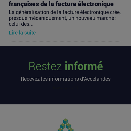
françaises de la facture électronique
La généralisation de la facture électronique crée,
presque mécaniquement, un nouveau marché :
celui des...
Lire la suite
TravelTech : comment HandleVisa
digitalise l’accompagnement des
Restez
informé
voyageurs
Les formalités de voyage demeurent l’une des
Recevez les informations d'Accelandes
zones les moins fluides de l’expérience
touristique....
[sibwp_form id=1]
Lire la suite
Vente d’AIRTABLE : qui perd réellement
de l’argent dans une sortie à 2,25