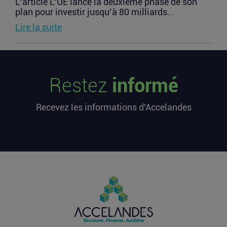
L’article L’UE lance la deuxième phase de son
plan pour investir jusqu’à 80 milliards...
Lire la suite
Les startups françaises ont levé 113
millions d’euros cette semaine
Restez
informé
L’article Les startups françaises ont levé 113
millions d’euros cette semaine est apparu en
Recevez les informations d'Accelandes
premier sur...
Lire la suite
[sibwp_form id=1]
Après une pause de 3 mois, la
Française Fidji Simo quitte son poste
chez OpenAI pour se soigner
L’article Après une pause de 3 mois, la Française
Fidji Simo quitte son poste chez OpenAI pour se
soigner...