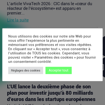
L’article VivaTech 2026 : CIC dans le «cœur du
réacteur de l’écosystème» est apparu en
premier...
Lire la suite
Après AMI Labs, Yann LeCun veut
Nous utilisons des cookies sur notre site Web pour
vous offrir l’expérience la plus pertinente en
lancer un fonds de 200 millions d’euros
mémorisant vos préférences et vos visites répétées.
dédié à l’IA
En cliquant sur « Accepter tout », vous consentez à
l’utilisation de TOUS les cookies. Cependant, vous
L’article Après AMI Labs, Yann LeCun veut lancer
pouvez visiter « Paramètres des cookies » pour fournir
un fonds de 200 millions d’euros dédié à l’IA
un consentement contrôlé.
est...
Accepter tout
Lire la suite
Réglages des cookies
L’UE lance la deuxième phase de son
plan pour investir jusqu’à 80 milliards
d’euros dans les startups européennes