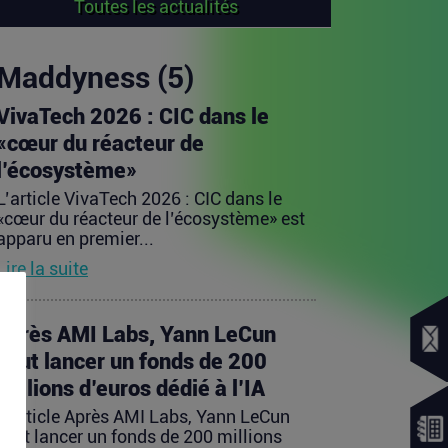
Toutes les actualités
Maddyness (5)
VivaTech 2026 : CIC dans le
«cœur du réacteur de
l’écosystème»
L’article VivaTech 2026 : CIC dans le
«cœur du réacteur de l’écosystème» est
apparu en premier...
Lire la suite
Après AMI Labs, Yann LeCun
veut lancer un fonds de 200
millions d’euros dédié à l’IA
L’article Après AMI Labs, Yann LeCun
veut lancer un fonds de 200 millions