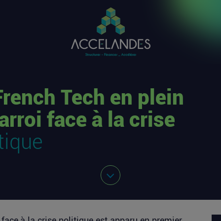
French Tech en plein
rroi face à la crise
tique
face à la crise politique
est apparu en premier