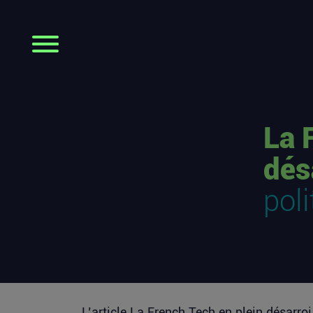
La 
désa
poli
L’article
La French Tech en plein désarroi 