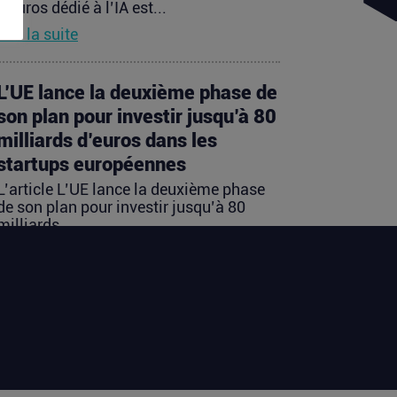
d’euros dédié à l’IA est...
Lire la suite
L’UE lance la deuxième phase de
son plan pour investir jusqu’à 80
milliards d’euros dans les
startups européennes
L’article L’UE lance la deuxième phase
de son plan pour investir jusqu’à 80
milliards...
Lire la suite
Les startups françaises ont levé
113 millions d’euros cette
semaine
L’article Les startups françaises ont levé