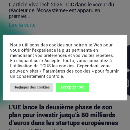
L’article VivaTech 2026 : CIC dans le «cœur du
réacteur de l’écosystème» est apparu en
premier...
Lire la suite
Après AMI Labs, Yann LeCun veut
Nous utilisons des cookies sur notre site Web pour
vous offrir l’expérience la plus pertinente en
lancer un fonds de 200 millions d’euros
mémorisant vos préférences et vos visites répétées.
dédié à l’IA
En cliquant sur « Accepter tout », vous consentez à
l’utilisation de TOUS les cookies. Cependant, vous
L’article Après AMI Labs, Yann LeCun veut lancer
pouvez visiter « Paramètres des cookies » pour fournir
un fonds de 200 millions d’euros dédié à l’IA
un consentement contrôlé.
est...
Accepter tout
Lire la suite
Réglages des cookies
L’UE lance la deuxième phase de son
plan pour investir jusqu’à 80 milliards
d’euros dans les startups européennes