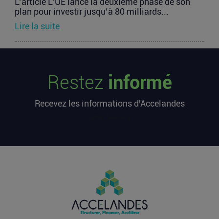
L’article L’UE lance la deuxième phase de son
plan pour investir jusqu’à 80 milliards...
Lire la suite
Les startups françaises ont levé 113
millions d’euros cette semaine
Restez
informé
L’article Les startups françaises ont levé 113
millions d’euros cette semaine est apparu en
Recevez les informations d'Accelandes
premier sur...
Lire la suite
[sibwp_form id=1]
Après une pause de 3 mois, la
Française Fidji Simo quitte son poste
chez OpenAI pour se soigner
L’article Après une pause de 3 mois, la Française
Fidji Simo quitte son poste chez OpenAI pour se
soigner...