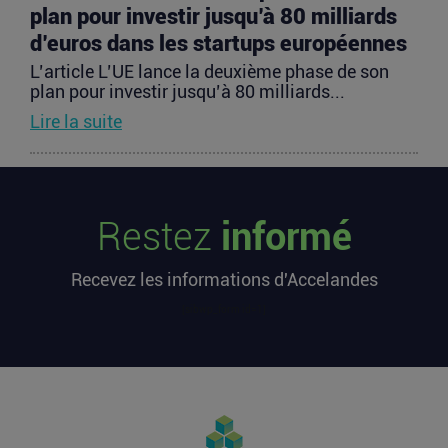
plan pour investir jusqu’à 80 milliards
d’euros dans les startups européennes
L’article L’UE lance la deuxième phase de son
plan pour investir jusqu’à 80 milliards...
Lire la suite
Les startups françaises ont levé 113
millions d’euros cette semaine
Restez
informé
L’article Les startups françaises ont levé 113
millions d’euros cette semaine est apparu en
Recevez les informations d'Accelandes
premier sur...
Lire la suite
[sibwp_form id=1]
Après une pause de 3 mois, la
Française Fidji Simo quitte son poste
chez OpenAI pour se soigner