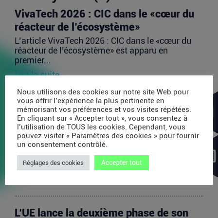
VivaTech 2026 : CIC dans le «cœur du
réacteur de l’écosystème»
L’article VivaTech 2026 : CIC dans le «cœur du
réacteur de l’écosystème» est apparu en
premier...
Lire la suite
Nous utilisons des cookies sur notre site Web pour
vous offrir l’expérience la plus pertinente en
Après AMI Labs, Yann LeCun veut
mémorisant vos préférences et vos visites répétées.
lancer un fonds de 200 millions d’euros
En cliquant sur « Accepter tout », vous consentez à
l’utilisation de TOUS les cookies. Cependant, vous
dédié à l’IA
pouvez visiter « Paramètres des cookies » pour fournir
un consentement contrôlé.
L’article Après AMI Labs, Yann LeCun veut lancer
un fonds de 200 millions d’euros dédié à l’IA
Accepter tout
Réglages des cookies
est...
Lire la suite
L’UE lance la deuxième phase de son