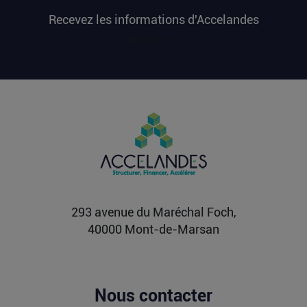
millions d’euros cette semaine est apparu en
Recevez les informations d'Accelandes
premier sur...
Lire la suite
[sibwp_form id=1]
Après une pause de 3 mois, la
Française Fidji Simo quitte son poste
chez OpenAI pour se soigner
L’article Après une pause de 3 mois, la Française
Fidji Simo quitte son poste chez OpenAI pour se
soigner...
Lire la suite
293 avenue du Maréchal Foch,
40000 Mont-de-Marsan
Nous contacter