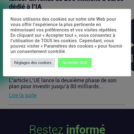
dédié à l’IA
L’article Après AMI Labs, Yann LeCun veut lancer
Nous utilisons des cookies sur notre site Web pour
un fonds de 200 millions d’euros dédié à l’IA
vous offrir l’expérience la plus pertinente en
est...
mémorisant vos préférences et vos visites répétées.
En cliquant sur « Accepter tout », vous consentez à
Lire la suite
l’utilisation de TOUS les cookies. Cependant, vous
pouvez visiter « Paramètres des cookies » pour fournir
un consentement contrôlé.
L’UE lance la deuxième phase de son
Accepter tout
plan pour investir jusqu’à 80 milliards
Réglages des cookies
d’euros dans les startups européennes
L’article L’UE lance la deuxième phase de son
plan pour investir jusqu’à 80 milliards...
Lire la suite
Les startups françaises ont levé 113
millions d’euros cette semaine
Restez
informé
L’article Les startups françaises ont levé 113