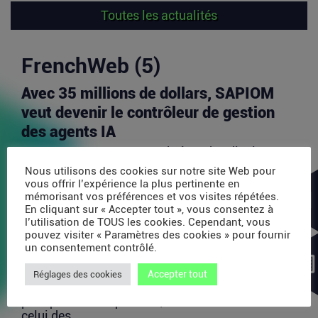
Toutes les actualités
FrenchWeb (5)
Avec 35 millions de dollars, SAPIOM
veut devenir le contrôleur de gestion
des agents IA
Les agents IA peuvent enchaîner des dizaines
d’appels de modèles, utiliser des outils externes,
Nous utilisons des cookies sur notre site Web pour
acheter...
vous offrir l’expérience la plus pertinente en
mémorisant vos préférences et vos visites répétées.
Lire la suite
En cliquant sur « Accepter tout », vous consentez à
l’utilisation de TOUS les cookies. Cependant, vous
pouvez visiter « Paramètres des cookies » pour fournir
PDP : la bataille des plateformes
un consentement contrôlé.
françaises de la facture électronique
Accepter tout
Réglages des cookies
La généralisation de la facture électronique crée,
presque mécaniquement, un nouveau marché :
celui des...