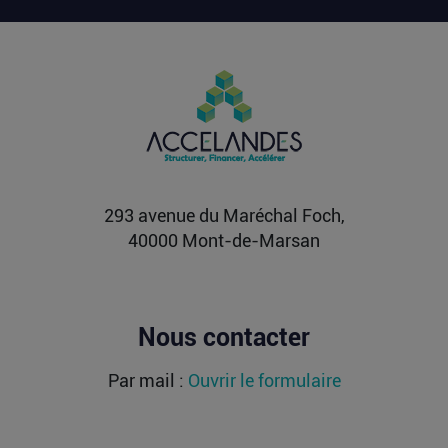
Lire la suite
PIIEC IA : votre entreprise a-t-elle le
profil et comment candidater ?
La France sélectionne jusqu’au 9 septembre
2026 les futurs participants français du Projet
important...
Lire la suite
293 avenue du Maréchal Foch,
40000 Mont-de-Marsan
Nous contacter
Par mail :
Ouvrir le formulaire