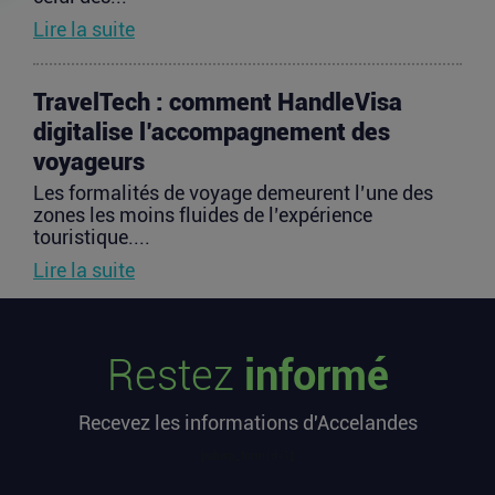
Lire la suite
TravelTech : comment HandleVisa
digitalise l’accompagnement des
voyageurs
Les formalités de voyage demeurent l’une des
zones les moins fluides de l’expérience
touristique....
Lire la suite
Vente d’AIRTABLE : qui perd réellement
Restez
informé
de l’argent dans une sortie à 2,25
milliards de dollars ?
Recevez les informations d'Accelandes
Après avoir levé près de 1,4 milliard de dollars et
atteint une valorisation de 11,7 milliards fin
[sibwp_form id=1]
2021...