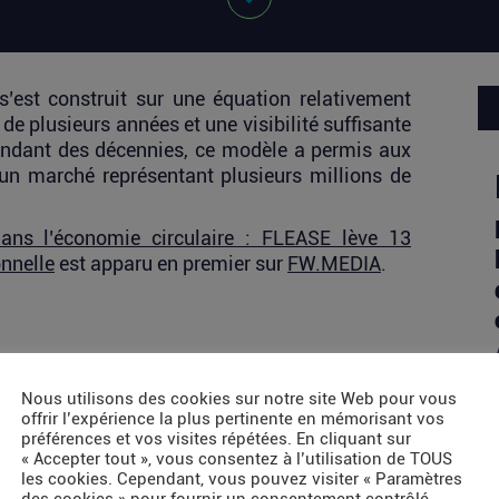
’est construit sur une équation relativement
de plusieurs années et une visibilité suffisante
Pendant des décennies, ce modèle a permis aux
 un marché représentant plusieurs millions de
 dans l’économie circulaire : FLEASE lève 13
onnelle
est apparu en premier sur
FW.MEDIA
.
Nous utilisons des cookies sur notre site Web pour vous
offrir l’expérience la plus pertinente en mémorisant vos
préférences et vos visites répétées. En cliquant sur
« Accepter tout », vous consentez à l’utilisation de TOUS
les cookies. Cependant, vous pouvez visiter « Paramètres