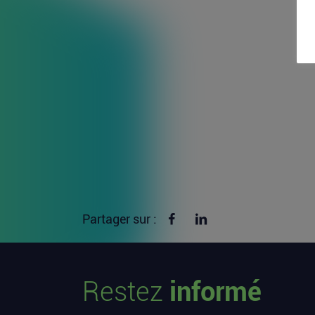
Partager sur Facebook
Partager sur linkedin
Partager sur :
Restez
informé