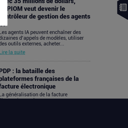
Avec 35 millions de dollars,
SAPIOM veut devenir le
contrôleur de gestion des agents
IA
Les agents IA peuvent enchaîner des
dizaines d’appels de modèles, utiliser
des outils externes, acheter...
Lire la suite
PDP : la bataille des
plateformes françaises de la
facture électronique
La généralisation de la facture
électronique crée, presque
mécaniquement, un nouveau marché :
celui des...
Lire la suite