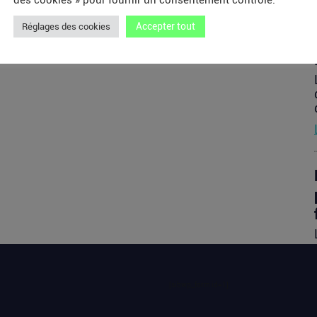
des cookies » pour fournir un consentement contrôlé.
Accepter tout
Réglages des cookies
[sibwp_form id=1]