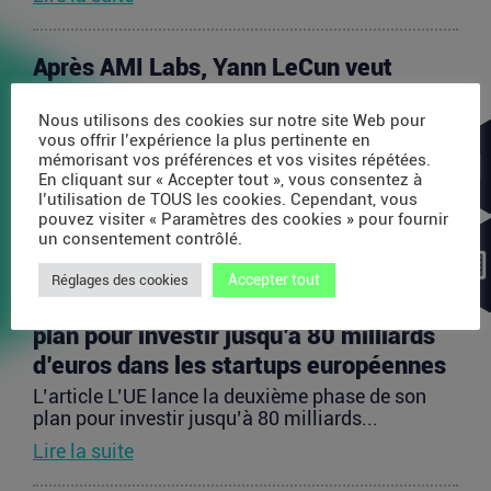
Après AMI Labs, Yann LeCun veut
lancer un fonds de 200 millions d’euros
Nous utilisons des cookies sur notre site Web pour
dédié à l’IA
vous offrir l’expérience la plus pertinente en
L’article Après AMI Labs, Yann LeCun veut lancer
mémorisant vos préférences et vos visites répétées.
un fonds de 200 millions d’euros dédié à l’IA
En cliquant sur « Accepter tout », vous consentez à
est...
l’utilisation de TOUS les cookies. Cependant, vous
pouvez visiter « Paramètres des cookies » pour fournir
Lire la suite
un consentement contrôlé.
Accepter tout
Réglages des cookies
L’UE lance la deuxième phase de son
plan pour investir jusqu’à 80 milliards
d’euros dans les startups européennes
L’article L’UE lance la deuxième phase de son
plan pour investir jusqu’à 80 milliards...
Lire la suite