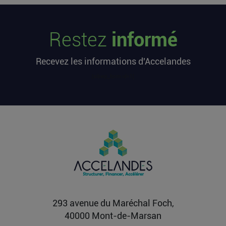
Les startups françaises ont levé 113
millions d’euros cette semaine
Restez
informé
L’article Les startups françaises ont levé 113
millions d’euros cette semaine est apparu en
Recevez les informations d'Accelandes
premier sur...
Lire la suite
[sibwp_form id=1]
Après une pause de 3 mois, la
Française Fidji Simo quitte son poste
chez OpenAI pour se soigner
L’article Après une pause de 3 mois, la Française
Fidji Simo quitte son poste chez OpenAI pour se
soigner...
Lire la suite
293 avenue du Maréchal Foch,
40000 Mont-de-Marsan