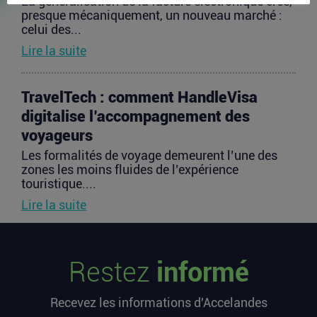
La généralisation de la facture électronique crée,
presque mécaniquement, un nouveau marché :
celui des...
Lire la suite
TravelTech : comment HandleVisa
digitalise l’accompagnement des
voyageurs
Les formalités de voyage demeurent l’une des
zones les moins fluides de l’expérience
touristique....
Lire la suite
Vente d’AIRTABLE : qui perd réellement
Restez
informé
de l’argent dans une sortie à 2,25
milliards de dollars ?
Recevez les informations d'Accelandes
Après avoir levé près de 1,4 milliard de dollars et