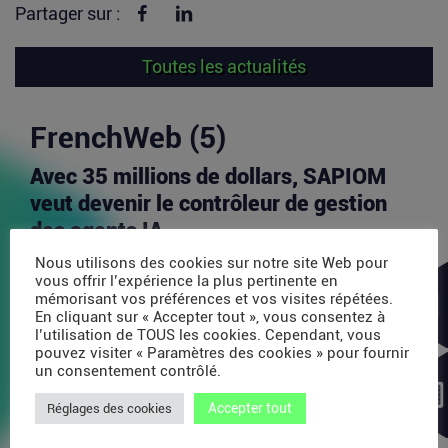
Partager sur Facebook
Partager sur linkedin
Partager sur :
Toutes les actualités
FrenchWeb (5)
Avec 35 millions de dollars, SAPIOM
veut devenir le contrôleur de gestion
des agents IA
Les agents IA peuvent enchaîner des dizaines
Nous utilisons des cookies sur notre site Web pour
d’appels de modèles, utiliser des outils externes,
vous offrir l’expérience la plus pertinente en
acheter...
mémorisant vos préférences et vos visites répétées.
En cliquant sur « Accepter tout », vous consentez à
Lire la suite
l’utilisation de TOUS les cookies. Cependant, vous
pouvez visiter « Paramètres des cookies » pour fournir
un consentement contrôlé.
PDP : la bataille des plateformes
Accepter tout
Réglages des cookies
françaises de la facture électronique