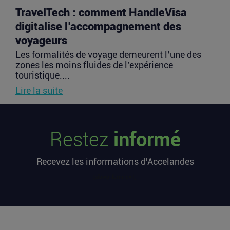
TravelTech : comment HandleVisa
digitalise l’accompagnement des
voyageurs
Les formalités de voyage demeurent l’une des
zones les moins fluides de l’expérience
touristique....
Lire la suite
Vente d’AIRTABLE : qui perd réellement
Restez
informé
de l’argent dans une sortie à 2,25
milliards de dollars ?
Recevez les informations d'Accelandes
Après avoir levé près de 1,4 milliard de dollars et
atteint une valorisation de 11,7 milliards fin
[sibwp_form id=1]
2021...
Lire la suite