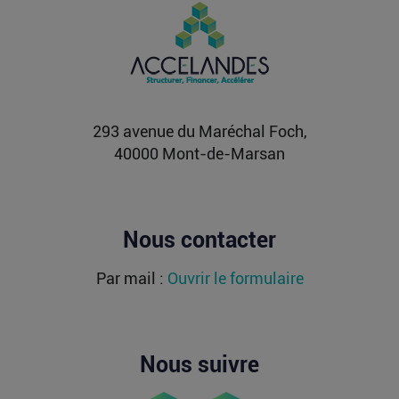
PIIEC IA : votre entreprise a-t-elle le
profil et comment candidater ?
La France sélectionne jusqu’au 9 septembre
2026 les futurs participants français du Projet
important...
Lire la suite
293 avenue du Maréchal Foch,
40000 Mont-de-Marsan
Nous contacter
Par mail :
Ouvrir le formulaire
Nous suivre