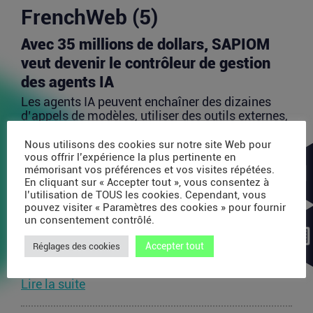
FrenchWeb (5)
Avec 35 millions de dollars, SAPIOM
veut devenir le contrôleur de gestion
des agents IA
Les agents IA peuvent enchaîner des dizaines
d’appels de modèles, utiliser des outils externes,
acheter...
Nous utilisons des cookies sur notre site Web pour
Lire la suite
vous offrir l’expérience la plus pertinente en
mémorisant vos préférences et vos visites répétées.
En cliquant sur « Accepter tout », vous consentez à
PDP : la bataille des plateformes
l’utilisation de TOUS les cookies. Cependant, vous
pouvez visiter « Paramètres des cookies » pour fournir
françaises de la facture électronique
un consentement contrôlé.
La généralisation de la facture électronique crée,
Accepter tout
Réglages des cookies
presque mécaniquement, un nouveau marché :
celui des...
Lire la suite