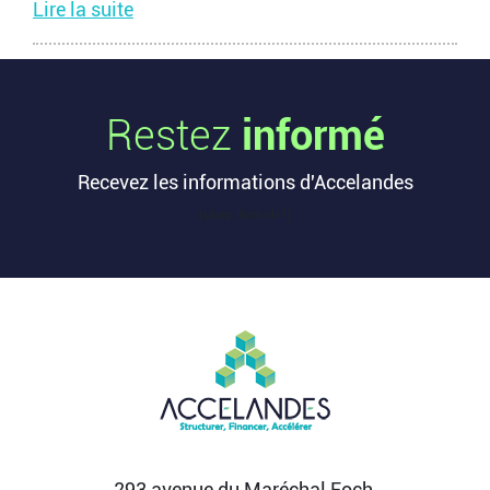
Lire la suite
Les startups françaises ont levé 113
millions d’euros cette semaine
Restez
informé
L’article Les startups françaises ont levé 113
millions d’euros cette semaine est apparu en
Recevez les informations d'Accelandes
premier sur...
Lire la suite
[sibwp_form id=1]
Après une pause de 3 mois, la
Française Fidji Simo quitte son poste
chez OpenAI pour se soigner
L’article Après une pause de 3 mois, la Française
Fidji Simo quitte son poste chez OpenAI pour se
soigner...
Lire la suite
293 avenue du Maréchal Foch,