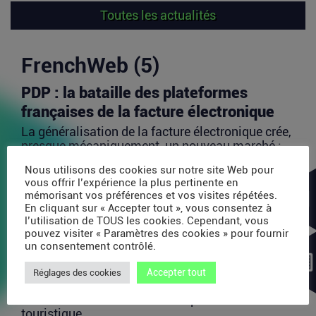
Toutes les actualités
FrenchWeb (5)
PDP : la bataille des plateformes
françaises de la facture électronique
La généralisation de la facture électronique crée,
presque mécaniquement, un nouveau marché :
celui des...
Nous utilisons des cookies sur notre site Web pour
Lire la suite
vous offrir l’expérience la plus pertinente en
mémorisant vos préférences et vos visites répétées.
En cliquant sur « Accepter tout », vous consentez à
l’utilisation de TOUS les cookies. Cependant, vous
TravelTech : comment HandleVisa
pouvez visiter « Paramètres des cookies » pour fournir
digitalise l’accompagnement des
un consentement contrôlé.
voyageurs
Accepter tout
Réglages des cookies
Les formalités de voyage demeurent l’une des
zones les moins fluides de l’expérience
touristique....