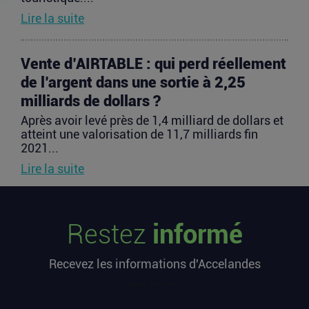
Lire la suite
Vente d’AIRTABLE : qui perd réellement
de l’argent dans une sortie à 2,25
milliards de dollars ?
Après avoir levé près de 1,4 milliard de dollars et
atteint une valorisation de 11,7 milliards fin
2021...
Lire la suite
PIIEC IA : votre entreprise a-t-elle le
Restez
informé
profil et comment candidater ?
La France sélectionne jusqu’au 9 septembre
Recevez les informations d'Accelandes
2026 les futurs participants français du Projet
important...
[sibwp_form id=1]
Lire la suite