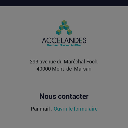
OLIX, FRACTILE, ETCHED : les milliards
affluent vers les futurs moteurs de l’IA
Alors que l’entraînement des grands modèles a
longtemps concentré les investissements, les
modèles de...
Lire la suite
293 avenue du Maréchal Foch,
40000 Mont-de-Marsan
Nous contacter
Par mail :
Ouvrir le formulaire