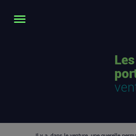
Les 
por
ven
Il y a, dans le venture, une querelle pe