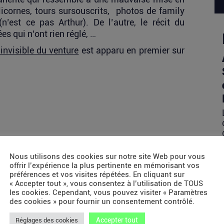
: licornes, tours sursouscrits, photos de family
n’est ce pas Arthur). De l’autre, le récit du
es qui n’ont rien réglé, …
e invisible du venture
est apparu en premier sur
Nous utilisons des cookies sur notre site Web pour vous
offrir l’expérience la plus pertinente en mémorisant vos
préférences et vos visites répétées. En cliquant sur
« Accepter tout », vous consentez à l’utilisation de TOUS
les cookies. Cependant, vous pouvez visiter « Paramètres
des cookies » pour fournir un consentement contrôlé.
Accepter tout
Réglages des cookies