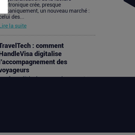
électronique crée, presque
mécaniquement, un nouveau marché :
celui des...
Lire la suite
TravelTech : comment
HandleVisa digitalise
l’accompagnement des
voyageurs
Les formalités de voyage demeurent
l’une des zones les moins fluides de
l’expérience touristique....
Lire la suite
Vente d’AIRTABLE : qui perd
réellement de l’argent dans une