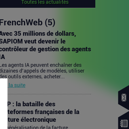
Toutes les actualités
FrenchWeb (5)
Avec 35 millions de dollars,
SAPIOM veut devenir le
contrôleur de gestion des agents
IA
Les agents IA peuvent enchaîner des
dizaines d’appels de modèles, utiliser
des outils externes, acheter...
Lire la suite
PDP : la bataille des
plateformes françaises de la
facture électronique
La généralisation de la facture