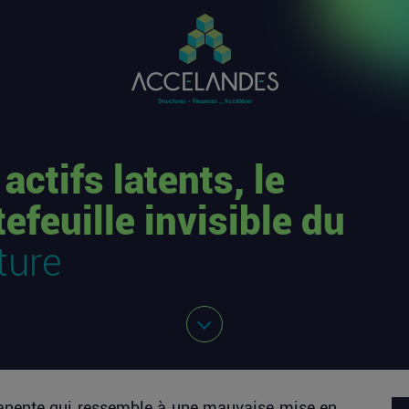
actifs latents, le
tefeuille invisible du
ture
rmanente qui ressemble à une mauvaise mise en