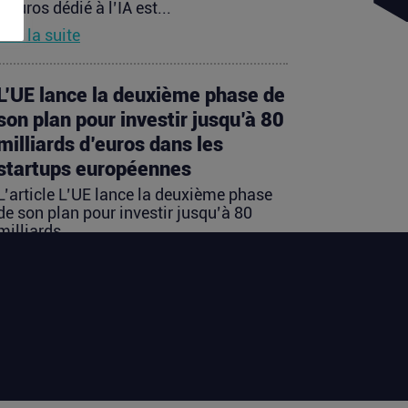
d’euros dédié à l’IA est...
Lire la suite
L’UE lance la deuxième phase de
son plan pour investir jusqu’à 80
milliards d’euros dans les
startups européennes
L’article L’UE lance la deuxième phase
de son plan pour investir jusqu’à 80
milliards...
Lire la suite
Les startups françaises ont levé
113 millions d’euros cette
semaine
L’article Les startups françaises ont levé