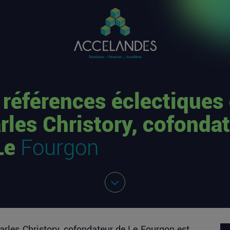
 références éclectiques
rles Christory, cofonda
Le
Fourgon
arles Christory, cofondateur de Le Fourgon
est