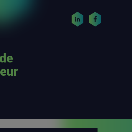
 de
teur