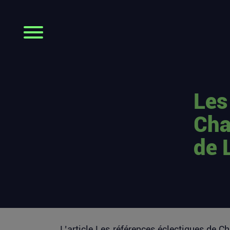
Les
Cha
de 
L’article
Les références éclectiques de Ch