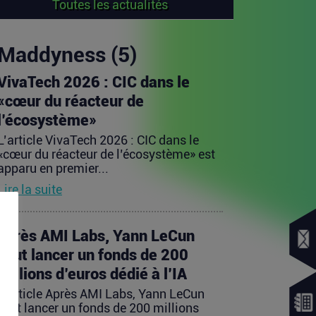
Toutes les actualités
Maddyness (5)
VivaTech 2026 : CIC dans le
«cœur du réacteur de
l’écosystème»
L’article VivaTech 2026 : CIC dans le
«cœur du réacteur de l’écosystème» est
apparu en premier...
Lire la suite
Après AMI Labs, Yann LeCun
veut lancer un fonds de 200
millions d’euros dédié à l’IA
L’article Après AMI Labs, Yann LeCun
veut lancer un fonds de 200 millions