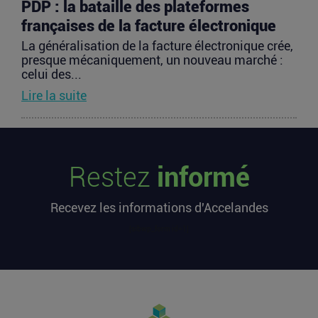
PDP : la bataille des plateformes
françaises de la facture électronique
La généralisation de la facture électronique crée,
presque mécaniquement, un nouveau marché :
celui des...
Lire la suite
TravelTech : comment HandleVisa
digitalise l’accompagnement des
Restez
informé
voyageurs
Les formalités de voyage demeurent l’une des
Recevez les informations d'Accelandes
zones les moins fluides de l’expérience
touristique....
[sibwp_form id=1]
Lire la suite
Vente d’AIRTABLE : qui perd réellement
de l’argent dans une sortie à 2,25