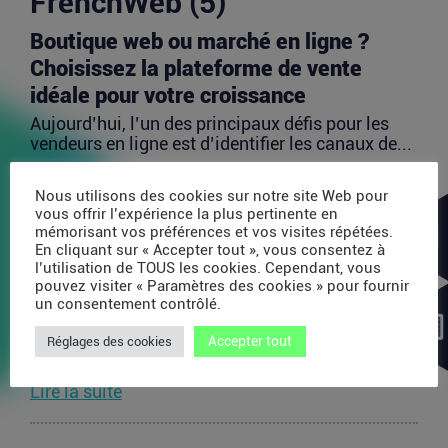
FrenchWeb (5)
Boutique web ou marché en ligne ?
Choisissez la plateforme de vente
idéale pour votre croissance
Aujourd’hui, l’un des principaux défis pour les
vendeurs en ligne est d’identifier les canaux de...
Lire la suite
Nous utilisons des cookies sur notre site Web pour
vous offrir l’expérience la plus pertinente en
mémorisant vos préférences et vos visites répétées.
Avec 35 millions de dollars, SAPIOM
En cliquant sur « Accepter tout », vous consentez à
veut devenir le contrôleur de gestion
l’utilisation de TOUS les cookies. Cependant, vous
pouvez visiter « Paramètres des cookies » pour fournir
des agents IA
un consentement contrôlé.
Les agents IA peuvent enchaîner des dizaines
d’appels de modèles, utiliser des outils externes,
Accepter tout
Réglages des cookies
acheter...
Lire la suite