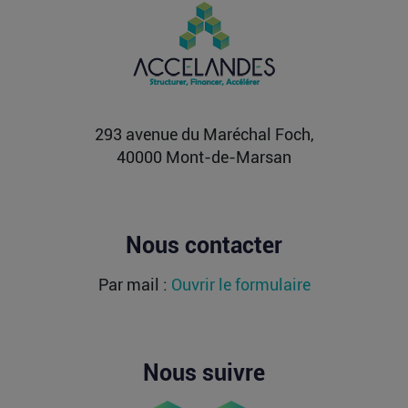
PIIEC IA : votre entreprise a-t-elle le
profil et comment candidater ?
La France sélectionne jusqu’au 9 septembre
2026 les futurs participants français du Projet
important...
Lire la suite
293 avenue du Maréchal Foch,
40000 Mont-de-Marsan
Nous contacter
Par mail :
Ouvrir le formulaire
Nous suivre