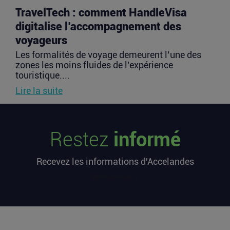
TravelTech : comment HandleVisa
digitalise l’accompagnement des
voyageurs
Les formalités de voyage demeurent l’une des
zones les moins fluides de l’expérience
touristique....
Lire la suite
Vente d’AIRTABLE : qui perd réellement
Restez
informé
de l’argent dans une sortie à 2,25
milliards de dollars ?
Recevez les informations d'Accelandes
Après avoir levé près de 1,4 milliard de dollars et
atteint une valorisation de 11,7 milliards fin
[sibwp_form id=1]
2021...
Lire la suite