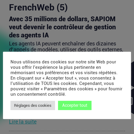
FrenchWeb (5)
Avec 35 millions de dollars, SAPIOM
veut devenir le contrôleur de gestion
des agents IA
Les agents IA peuvent enchaîner des dizaines
d’appels de modèles, utiliser des outils externes,
acheter...
Nous utilisons des cookies sur notre site Web pour
Lire la suite
vous offrir l’expérience la plus pertinente en
mémorisant vos préférences et vos visites répétées.
En cliquant sur « Accepter tout », vous consentez à
PDP : la bataille des plateformes
l’utilisation de TOUS les cookies. Cependant, vous
pouvez visiter « Paramètres des cookies » pour fournir
françaises de la facture électronique
un consentement contrôlé.
La généralisation de la facture électronique crée,
Accepter tout
Réglages des cookies
presque mécaniquement, un nouveau marché :
celui des...
Lire la suite