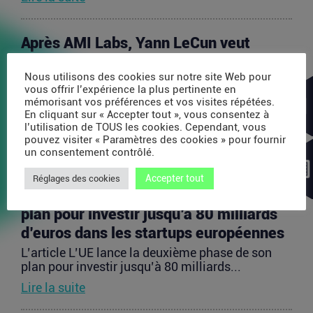
Après AMI Labs, Yann LeCun veut
lancer un fonds de 200 millions d’euros
Nous utilisons des cookies sur notre site Web pour
dédié à l’IA
vous offrir l’expérience la plus pertinente en
L’article Après AMI Labs, Yann LeCun veut lancer
mémorisant vos préférences et vos visites répétées.
un fonds de 200 millions d’euros dédié à l’IA
En cliquant sur « Accepter tout », vous consentez à
est...
l’utilisation de TOUS les cookies. Cependant, vous
pouvez visiter « Paramètres des cookies » pour fournir
Lire la suite
un consentement contrôlé.
Accepter tout
Réglages des cookies
L’UE lance la deuxième phase de son
plan pour investir jusqu’à 80 milliards
d’euros dans les startups européennes
L’article L’UE lance la deuxième phase de son
plan pour investir jusqu’à 80 milliards...
Lire la suite