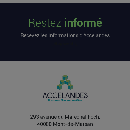
Les startups françaises ont levé 113
millions d’euros cette semaine
Restez
informé
L’article Les startups françaises ont levé 113
millions d’euros cette semaine est apparu en
Recevez les informations d'Accelandes
premier sur...
Lire la suite
[sibwp_form id=1]
Après une pause de 3 mois, la
Française Fidji Simo quitte son poste
chez OpenAI pour se soigner
L’article Après une pause de 3 mois, la Française
Fidji Simo quitte son poste chez OpenAI pour se
soigner...
Lire la suite
293 avenue du Maréchal Foch,
40000 Mont-de-Marsan