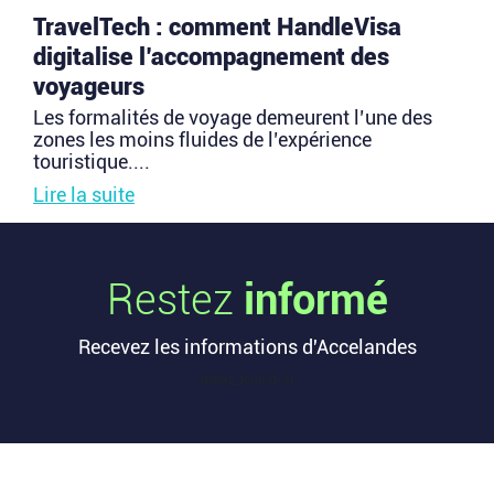
TravelTech : comment HandleVisa
digitalise l’accompagnement des
voyageurs
Les formalités de voyage demeurent l’une des
zones les moins fluides de l’expérience
touristique....
Lire la suite
Vente d’AIRTABLE : qui perd réellement
Restez
informé
de l’argent dans une sortie à 2,25
milliards de dollars ?
Recevez les informations d'Accelandes
Après avoir levé près de 1,4 milliard de dollars et
atteint une valorisation de 11,7 milliards fin
[sibwp_form id=1]
2021...
Lire la suite