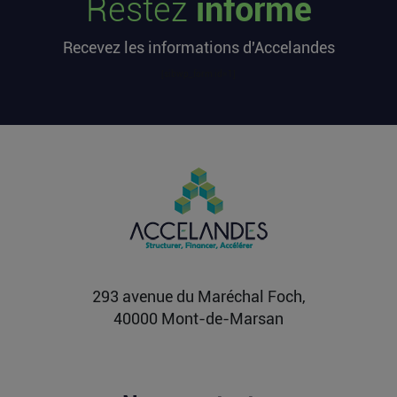
Restez
informé
L’article Les startups françaises ont levé 113
millions d’euros cette semaine est apparu en
Recevez les informations d'Accelandes
premier sur...
Lire la suite
[sibwp_form id=1]
Après une pause de 3 mois, la
Française Fidji Simo quitte son poste
chez OpenAI pour se soigner
L’article Après une pause de 3 mois, la Française
Fidji Simo quitte son poste chez OpenAI pour se
soigner...
Lire la suite
293 avenue du Maréchal Foch,
40000 Mont-de-Marsan