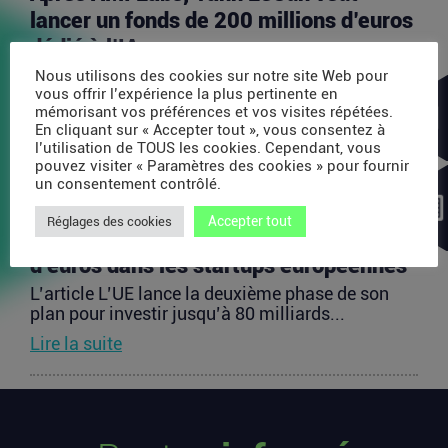
lancer un fonds de 200 millions d’euros
dédié à l’IA
L’article Après AMI Labs, Yann LeCun veut lancer
Nous utilisons des cookies sur notre site Web pour
un fonds de 200 millions d’euros dédié à l’IA
vous offrir l’expérience la plus pertinente en
mémorisant vos préférences et vos visites répétées.
est...
En cliquant sur « Accepter tout », vous consentez à
Lire la suite
l’utilisation de TOUS les cookies. Cependant, vous
pouvez visiter « Paramètres des cookies » pour fournir
un consentement contrôlé.
L’UE lance la deuxième phase de son
Accepter tout
Réglages des cookies
plan pour investir jusqu’à 80 milliards
d’euros dans les startups européennes
L’article L’UE lance la deuxième phase de son
plan pour investir jusqu’à 80 milliards...
Lire la suite
Les startups françaises ont levé 113
millions d’euros cette semaine