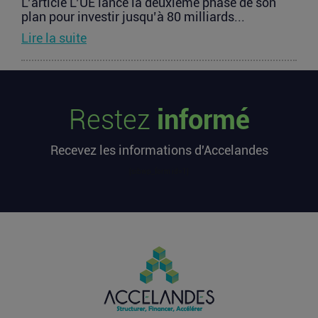
L’article L’UE lance la deuxième phase de son
plan pour investir jusqu’à 80 milliards...
Lire la suite
Les startups françaises ont levé 113
millions d’euros cette semaine
Restez
informé
L’article Les startups françaises ont levé 113
millions d’euros cette semaine est apparu en
Recevez les informations d'Accelandes
premier sur...
Lire la suite
[sibwp_form id=1]
Après une pause de 3 mois, la
Française Fidji Simo quitte son poste
chez OpenAI pour se soigner
L’article Après une pause de 3 mois, la Française
Fidji Simo quitte son poste chez OpenAI pour se
soigner...