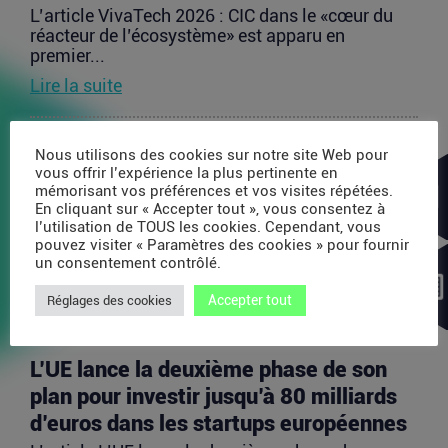
L’article VivaTech 2026 : CIC dans le «cœur du
réacteur de l’écosystème» est apparu en
premier...
Lire la suite
Après AMI Labs, Yann LeCun veut
Nous utilisons des cookies sur notre site Web pour
vous offrir l’expérience la plus pertinente en
lancer un fonds de 200 millions d’euros
mémorisant vos préférences et vos visites répétées.
dédié à l’IA
En cliquant sur « Accepter tout », vous consentez à
l’utilisation de TOUS les cookies. Cependant, vous
L’article Après AMI Labs, Yann LeCun veut lancer
pouvez visiter « Paramètres des cookies » pour fournir
un fonds de 200 millions d’euros dédié à l’IA
un consentement contrôlé.
est...
Accepter tout
Lire la suite
Réglages des cookies
L’UE lance la deuxième phase de son
plan pour investir jusqu’à 80 milliards
d’euros dans les startups européennes