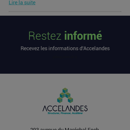
Lire la suite
Les startups françaises ont levé 113
millions d’euros cette semaine
Restez
informé
L’article Les startups françaises ont levé 113
millions d’euros cette semaine est apparu en
Recevez les informations d'Accelandes
premier sur...
Lire la suite
[sibwp_form id=1]
Après une pause de 3 mois, la
Française Fidji Simo quitte son poste
chez OpenAI pour se soigner
L’article Après une pause de 3 mois, la Française
Fidji Simo quitte son poste chez OpenAI pour se
soigner...
Lire la suite
293 avenue du Maréchal Foch,