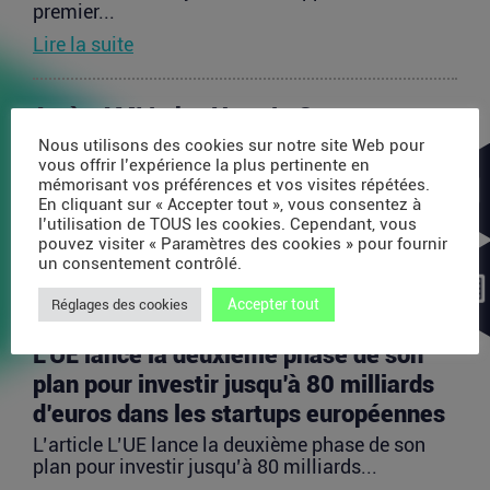
premier...
Lire la suite
Après AMI Labs, Yann LeCun veut
lancer un fonds de 200 millions d’euros
Nous utilisons des cookies sur notre site Web pour
vous offrir l’expérience la plus pertinente en
dédié à l’IA
mémorisant vos préférences et vos visites répétées.
En cliquant sur « Accepter tout », vous consentez à
L’article Après AMI Labs, Yann LeCun veut lancer
l’utilisation de TOUS les cookies. Cependant, vous
un fonds de 200 millions d’euros dédié à l’IA
pouvez visiter « Paramètres des cookies » pour fournir
est...
un consentement contrôlé.
Lire la suite
Accepter tout
Réglages des cookies
L’UE lance la deuxième phase de son
plan pour investir jusqu’à 80 milliards
d’euros dans les startups européennes
L’article L’UE lance la deuxième phase de son
plan pour investir jusqu’à 80 milliards...