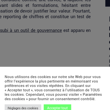
vant slides et formulations, hésitant entre
ation de devoir justifier leur valeur. Pourtant,
 reporting de chiffres et constitue un test de
 subi à un outil de gouvernance
est apparu en
Nous utilisons des cookies sur notre site Web pour vous
offrir l’expérience la plus pertinente en mémorisant vos
préférences et vos visites répétées. En cliquant sur
« Accepter tout », vous consentez à l’utilisation de TOUS
les cookies. Cependant, vous pouvez visiter « Paramètres
des cookies » pour fournir un consentement contrôlé.
Accepter tout
Réglages des cookies