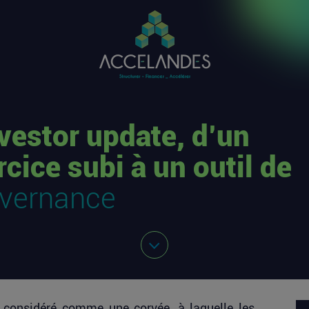
nvestor update, d’un
rcice subi à un outil de
vernance
t considéré comme une corvée, à laquelle les