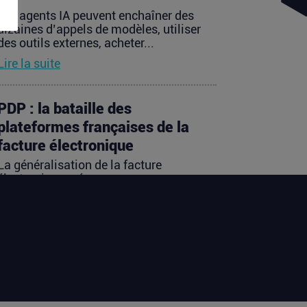
Les agents IA peuvent enchaîner des
dizaines d’appels de modèles, utiliser
des outils externes, acheter...
Lire la suite
PDP : la bataille des
plateformes françaises de la
facture électronique
La généralisation de la facture
électronique crée, presque
mécaniquement, un nouveau marché :
celui des...
Lire la suite
TravelTech : comment
HandleVisa digitalise