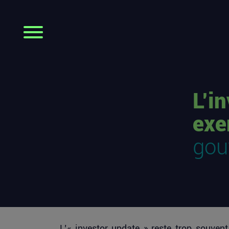
L’i
exe
gou
L’« investor update » reste trop souven