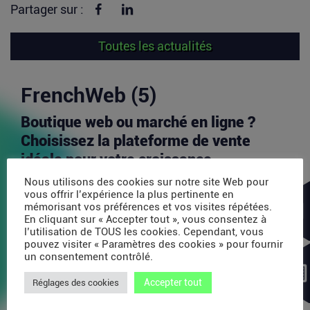
Partager sur Facebook
Partager sur linkedin
Partager sur :
Toutes les actualités
FrenchWeb (5)
Boutique web ou marché en ligne ?
Choisissez la plateforme de vente
idéale pour votre croissance
Aujourd’hui, l’un des principaux défis pour les
Nous utilisons des cookies sur notre site Web pour
vendeurs en ligne est d’identifier les canaux de...
vous offrir l’expérience la plus pertinente en
mémorisant vos préférences et vos visites répétées.
Lire la suite
En cliquant sur « Accepter tout », vous consentez à
l’utilisation de TOUS les cookies. Cependant, vous
pouvez visiter « Paramètres des cookies » pour fournir
Avec 35 millions de dollars, SAPIOM
un consentement contrôlé.
veut devenir le contrôleur de gestion
Accepter tout
Réglages des cookies
des agents IA