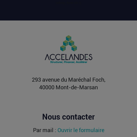
touristique....
[sibwp_form id=1]
Lire la suite
Vente d’AIRTABLE : qui perd réellement
de l’argent dans une sortie à 2,25
milliards de dollars ?
Après avoir levé près de 1,4 milliard de dollars et
atteint une valorisation de 11,7 milliards fin
2021...
Lire la suite
293 avenue du Maréchal Foch,
40000 Mont-de-Marsan
Nous contacter
Par mail :
Ouvrir le formulaire