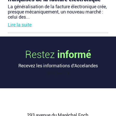
La généralisation de la facture électronique crée,
presque mécaniquement, un nouveau marché :
celui des...
Lire la suite
TravelTech : comment HandleVisa
digitalise l’accompagnement des
Restez
informé
voyageurs
Les formalités de voyage demeurent l’une des
Recevez les informations d'Accelandes
zones les moins fluides de l’expérience
touristique....
[sibwp_form id=1]
Lire la suite
Vente d’AIRTABLE : qui perd réellement
de l’argent dans une sortie à 2,25
milliards de dollars ?
293 avenue du Maréchal Foch,