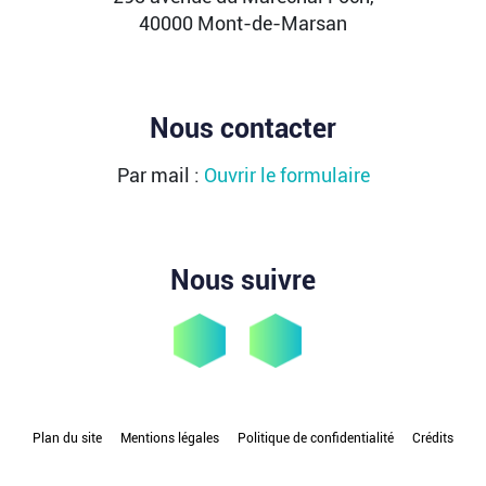
Après avoir levé près de 1,4 milliard de dollars et
40000 Mont-de-Marsan
atteint une valorisation de 11,7 milliards fin
2021...
Lire la suite
Nous contacter
Par mail :
Ouvrir le formulaire
Nous suivre
Plan du site
Mentions légales
Politique de confidentialité
Crédits