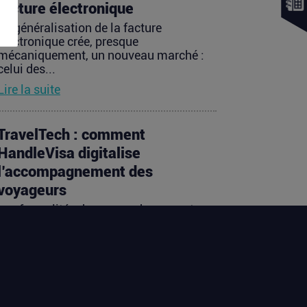
facture électronique
La généralisation de la facture
électronique crée, presque
mécaniquement, un nouveau marché :
celui des...
Lire la suite
TravelTech : comment
HandleVisa digitalise
l’accompagnement des
voyageurs
Les formalités de voyage demeurent
l’une des zones les moins fluides de
l’expérience touristique....
Lire la suite
Vente d’AIRTABLE : qui perd