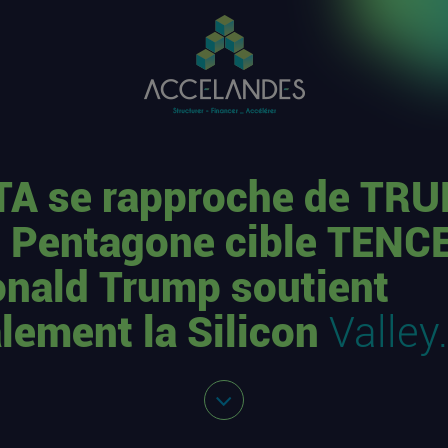
A se rapproche de TR
e Pentagone cible TENC
onald Trump soutient
alement la Silicon
Valley