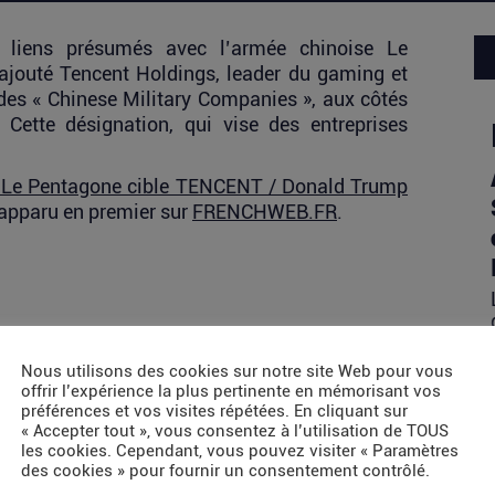
 liens présumés avec l’armée chinoise Le
ajouté Tencent Holdings, leader du gaming et
 des « Chinese Military Companies », aux côtés
ette désignation, qui vise des entreprises
Le Pentagone cible TENCENT / Donald Trump
apparu en premier sur
FRENCHWEB.FR
.
Nous utilisons des cookies sur notre site Web pour vous
offrir l’expérience la plus pertinente en mémorisant vos
préférences et vos visites répétées. En cliquant sur
« Accepter tout », vous consentez à l’utilisation de TOUS
les cookies. Cependant, vous pouvez visiter « Paramètres
des cookies » pour fournir un consentement contrôlé.