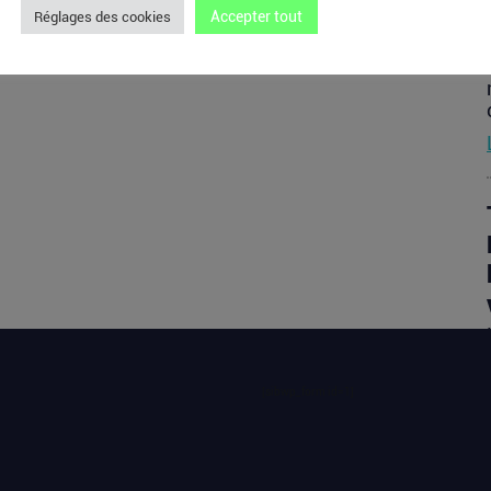
Accepter tout
Réglages des cookies
[sibwp_form id=1]