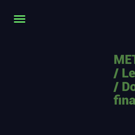
MET
/ L
/ D
fin