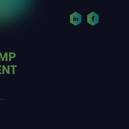
UMP
ENT
…