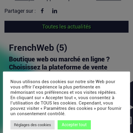
Partager sur Facebook
Partager sur linkedin
Partager sur :
Toutes les actualités
FrenchWeb (5)
Boutique web ou marché en ligne ?
Choisissez la plateforme de vente
idéale pour votre croissance
Nous utilisons des cookies sur notre site Web pour
Aujourd’hui, l’un des principaux défis pour les
vous offrir l’expérience la plus pertinente en
vendeurs en ligne est d’identifier les canaux de...
mémorisant vos préférences et vos visites répétées.
En cliquant sur « Accepter tout », vous consentez à
Lire la suite
l’utilisation de TOUS les cookies. Cependant, vous
pouvez visiter « Paramètres des cookies » pour fournir
un consentement contrôlé.
Avec 35 millions de dollars, SAPIOM
Accepter tout
veut devenir le contrôleur de gestion
Réglages des cookies