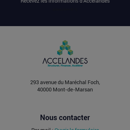
Recevez les informations d'Accelandes
zones les moins fluides de l’expérience
touristique....
[sibwp_form id=1]
Lire la suite
Vente d’AIRTABLE : qui perd réellement
de l’argent dans une sortie à 2,25
milliards de dollars ?
Après avoir levé près de 1,4 milliard de dollars et
atteint une valorisation de 11,7 milliards fin
2021...
Lire la suite
293 avenue du Maréchal Foch,
40000 Mont-de-Marsan
Nous contacter