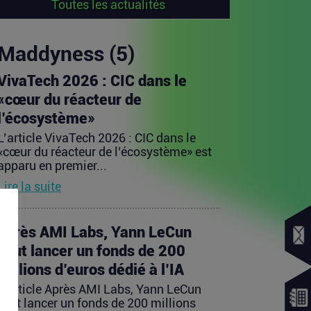
Toutes les actualités
Maddyness (5)
VivaTech 2026 : CIC dans le
«cœur du réacteur de
l’écosystème»
L’article VivaTech 2026 : CIC dans le
«cœur du réacteur de l’écosystème» est
apparu en premier...
Lire la suite
Après AMI Labs, Yann LeCun
veut lancer un fonds de 200
millions d’euros dédié à l’IA
L’article Après AMI Labs, Yann LeCun
veut lancer un fonds de 200 millions