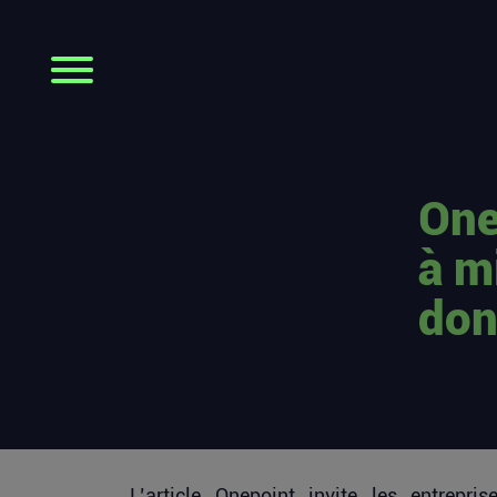
One
à m
don
L’article
Onepoint invite les entrepri