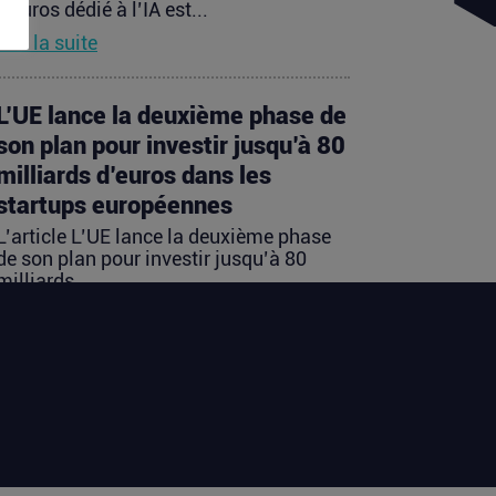
d’euros dédié à l’IA est...
Lire la suite
L’UE lance la deuxième phase de
son plan pour investir jusqu’à 80
milliards d’euros dans les
startups européennes
L’article L’UE lance la deuxième phase
de son plan pour investir jusqu’à 80
milliards...
Lire la suite
Les startups françaises ont levé
113 millions d’euros cette
semaine
L’article Les startups françaises ont levé