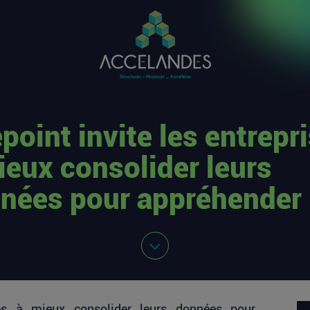
point invite les entrepr
ieux consolider leurs
nées pour appréhender
ses à mieux consolider leurs données pour