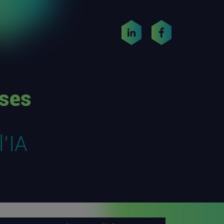
ises
l’IA