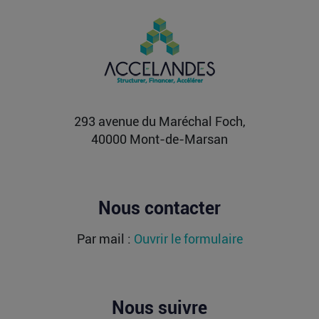
OLIX, FRACTILE, ETCHED : les milliards
affluent vers les futurs moteurs de l’IA
Alors que l’entraînement des grands modèles a
longtemps concentré les investissements, les
modèles de...
Lire la suite
293 avenue du Maréchal Foch,
40000 Mont-de-Marsan
Nous contacter
Par mail :
Ouvrir le formulaire
Nous suivre