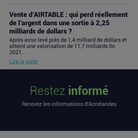
Vente d’AIRTABLE : qui perd réellement
de l’argent dans une sortie à 2,25
milliards de dollars ?
Après avoir levé près de 1,4 milliard de dollars et
atteint une valorisation de 11,7 milliards fin
2021...
Lire la suite
PIIEC IA : votre entreprise a-t-elle le
Restez
informé
profil et comment candidater ?
La France sélectionne jusqu’au 9 septembre
Recevez les informations d'Accelandes
2026 les futurs participants français du Projet
important...
[sibwp_form id=1]
Lire la suite