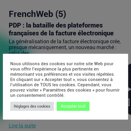
FrenchWeb (5)
PDP : la bataille des plateformes
françaises de la facture électronique
La généralisation de la facture électronique crée,
presque mécaniquement, un nouveau marché :
celui des...
Lire la suite
Nous utilisons des cookies sur notre site Web pour
vous offrir l’expérience la plus pertinente en
mémorisant vos préférences et vos visites répétées.
En cliquant sur « Accepter tout », vous consentez à
TravelTech : comment HandleVisa
l’utilisation de TOUS les cookies. Cependant, vous
digitalise l’accompagnement des
pouvez visiter « Paramètres des cookies » pour fournir
un consentement contrôlé.
voyageurs
Les formalités de voyage demeurent l’une des
Accepter tout
Réglages des cookies
zones les moins fluides de l’expérience
touristique....
Lire la suite