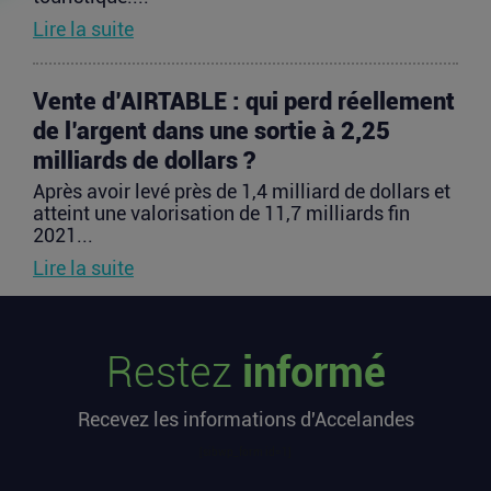
Lire la suite
Vente d’AIRTABLE : qui perd réellement
de l’argent dans une sortie à 2,25
milliards de dollars ?
Après avoir levé près de 1,4 milliard de dollars et
atteint une valorisation de 11,7 milliards fin
2021...
Lire la suite
PIIEC IA : votre entreprise a-t-elle le
Restez
informé
profil et comment candidater ?
La France sélectionne jusqu’au 9 septembre
Recevez les informations d'Accelandes
2026 les futurs participants français du Projet
important...
[sibwp_form id=1]
Lire la suite