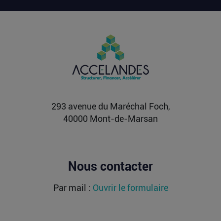
OLIX, FRACTILE, ETCHED : les milliards
affluent vers les futurs moteurs de l’IA
Alors que l’entraînement des grands modèles a
longtemps concentré les investissements, les
modèles de...
Lire la suite
293 avenue du Maréchal Foch,
40000 Mont-de-Marsan
Nous contacter
Par mail :
Ouvrir le formulaire