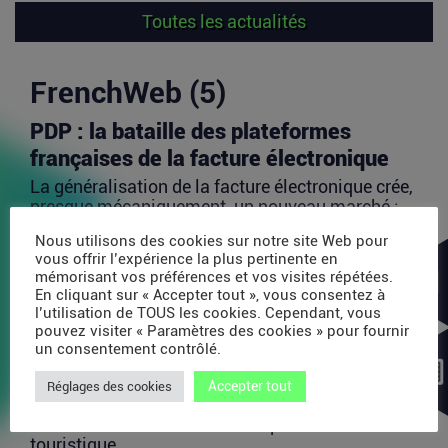
Toutes les actualités
FrenchWeb (5)
PDP : la bataille des plateformes
françaises de la facture électronique
La généralisation de la facture électronique crée,
presque mécaniquement, un nouveau marché :
celui des...
Nous utilisons des cookies sur notre site Web pour
Lire la suite
vous offrir l’expérience la plus pertinente en
mémorisant vos préférences et vos visites répétées.
En cliquant sur « Accepter tout », vous consentez à
l’utilisation de TOUS les cookies. Cependant, vous
TravelTech : comment HandleVisa
pouvez visiter « Paramètres des cookies » pour fournir
digitalise l’accompagnement des
un consentement contrôlé.
voyageurs
Accepter tout
Réglages des cookies
Les formalités de voyage demeurent l’une des
zones les moins fluides de l’expérience
touristique....