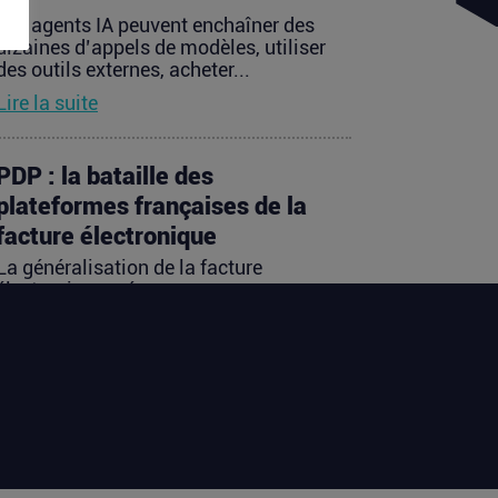
Les agents IA peuvent enchaîner des
dizaines d’appels de modèles, utiliser
des outils externes, acheter...
Lire la suite
PDP : la bataille des
plateformes françaises de la
facture électronique
La généralisation de la facture
électronique crée, presque
mécaniquement, un nouveau marché :
celui des...
Lire la suite
TravelTech : comment
HandleVisa digitalise