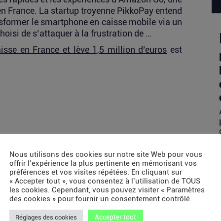
en France. La startup troyenne PikkoPay entend
nsformer le smartphone en caisse mobile via un
oisi de s’attaquer à la frustration de …
isse en France et lève 1,5 million d’euros
est
Nous utilisons des cookies sur notre site Web pour vous
offrir l’expérience la plus pertinente en mémorisant vos
préférences et vos visites répétées. En cliquant sur
« Accepter tout », vous consentez à l’utilisation de TOUS
les cookies. Cependant, vous pouvez visiter « Paramètres
des cookies » pour fournir un consentement contrôlé.
Accepter tout
Réglages des cookies