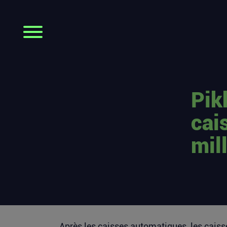
Pik
cai
mil
Après les caisses automatiques, les caiss