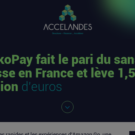
koPay fait le pari du sa
sse en France et lève 1,
lion
d’euros
es rapides et les expériences d’Amazon Go, une