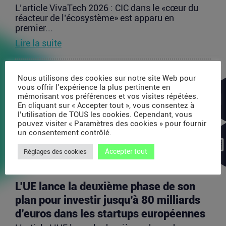
L’article VivaTech 2026 : CIC dans le «cœur du
réacteur de l’écosystème» est apparu en
premier...
Lire la suite
Après AMI Labs, Yann LeCun veut
Nous utilisons des cookies sur notre site Web pour
vous offrir l’expérience la plus pertinente en
lancer un fonds de 200 millions d’euros
mémorisant vos préférences et vos visites répétées.
dédié à l’IA
En cliquant sur « Accepter tout », vous consentez à
l’utilisation de TOUS les cookies. Cependant, vous
L’article Après AMI Labs, Yann LeCun veut lancer
pouvez visiter « Paramètres des cookies » pour fournir
un fonds de 200 millions d’euros dédié à l’IA
un consentement contrôlé.
est...
Accepter tout
Lire la suite
Réglages des cookies
L’UE lance la deuxième phase de son
plan pour investir jusqu’à 80 milliards
d’euros dans les startups européennes