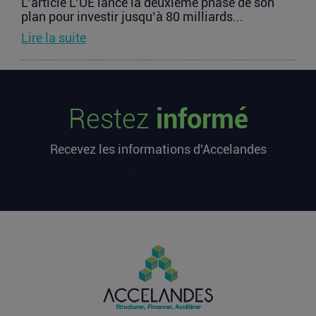
L’article L’UE lance la deuxième phase de son
plan pour investir jusqu’à 80 milliards...
Lire la suite
Les startups françaises ont levé 113
millions d’euros cette semaine
Restez
informé
L’article Les startups françaises ont levé 113
millions d’euros cette semaine est apparu en
Recevez les informations d'Accelandes
premier sur...
Lire la suite
[sibwp_form id=1]
Après une pause de 3 mois, la
Française Fidji Simo quitte son poste
chez OpenAI pour se soigner
L’article Après une pause de 3 mois, la Française
Fidji Simo quitte son poste chez OpenAI pour se
soigner...