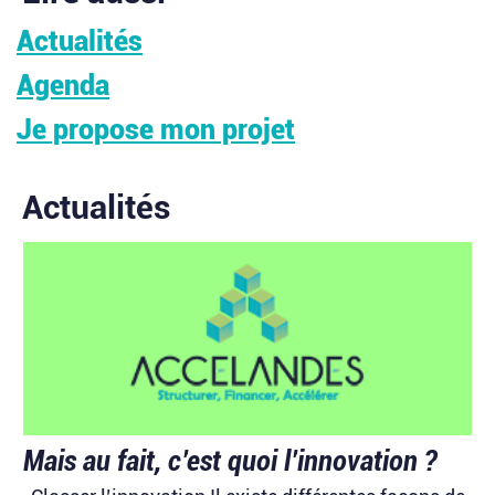
Actualités
Agenda
Je propose mon projet
Actualités
Lire l'article
Lir
Mais au fait, c’est quoi l’innovation ?