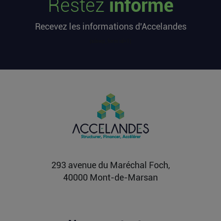
Restez
informé
L’article Les startups françaises ont levé 113
millions d’euros cette semaine est apparu en
Recevez les informations d'Accelandes
premier sur...
Lire la suite
[sibwp_form id=1]
Après une pause de 3 mois, la
Française Fidji Simo quitte son poste
chez OpenAI pour se soigner
L’article Après une pause de 3 mois, la Française
Fidji Simo quitte son poste chez OpenAI pour se
soigner...
Lire la suite
293 avenue du Maréchal Foch,
40000 Mont-de-Marsan