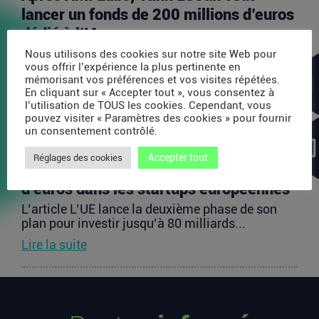
lancer un fonds de 200 millions d’euros
dédié à l’IA
L’article Après AMI Labs, Yann LeCun veut lancer
Nous utilisons des cookies sur notre site Web pour
un fonds de 200 millions d’euros dédié à l’IA
vous offrir l’expérience la plus pertinente en
mémorisant vos préférences et vos visites répétées.
est...
En cliquant sur « Accepter tout », vous consentez à
Lire la suite
l’utilisation de TOUS les cookies. Cependant, vous
pouvez visiter « Paramètres des cookies » pour fournir
un consentement contrôlé.
L’UE lance la deuxième phase de son
Accepter tout
Réglages des cookies
plan pour investir jusqu’à 80 milliards
d’euros dans les startups européennes
L’article L’UE lance la deuxième phase de son
plan pour investir jusqu’à 80 milliards...
Lire la suite
Les startups françaises ont levé 113
millions d’euros cette semaine