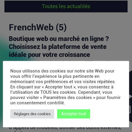
Toutes les actualités
FrenchWeb (5)
Boutique web ou marché en ligne ?
Choisissez la plateforme de vente
idéale pour votre croissance
Aujourd’hui, l’un des principaux défis pour les
vendeurs en ligne est d’identifier les canaux de...
Nous utilisons des cookies sur notre site Web pour
vous offrir l’expérience la plus pertinente en
Lire la suite
mémorisant vos préférences et vos visites répétées.
En cliquant sur « Accepter tout », vous consentez à
l’utilisation de TOUS les cookies. Cependant, vous
Avec 35 millions de dollars, SAPIOM
pouvez visiter « Paramètres des cookies » pour fournir
un consentement contrôlé.
veut devenir le contrôleur de gestion
des agents IA
Accepter tout
Réglages des cookies
Les agents IA peuvent enchaîner des dizaines
d’appels de modèles, utiliser des outils externes,