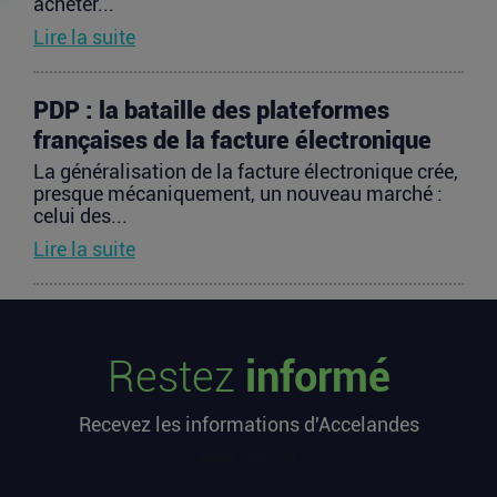
acheter...
Lire la suite
PDP : la bataille des plateformes
françaises de la facture électronique
La généralisation de la facture électronique crée,
presque mécaniquement, un nouveau marché :
celui des...
Lire la suite
TravelTech : comment HandleVisa
digitalise l’accompagnement des
Restez
informé
voyageurs
Les formalités de voyage demeurent l’une des
Recevez les informations d'Accelandes
zones les moins fluides de l’expérience
touristique....
[sibwp_form id=1]
Lire la suite