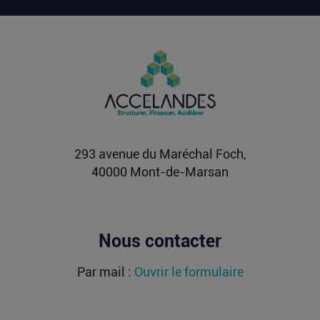
Vente d’AIRTABLE : qui perd réellement
de l’argent dans une sortie à 2,25
milliards de dollars ?
Après avoir levé près de 1,4 milliard de dollars et
atteint une valorisation de 11,7 milliards fin
2021...
Lire la suite
293 avenue du Maréchal Foch,
40000 Mont-de-Marsan
Nous contacter
Par mail :
Ouvrir le formulaire