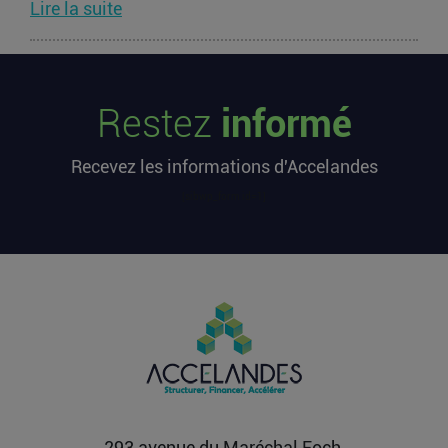
Lire la suite
Les startups françaises ont levé 113
millions d’euros cette semaine
Restez
informé
L’article Les startups françaises ont levé 113
millions d’euros cette semaine est apparu en
Recevez les informations d'Accelandes
premier sur...
Lire la suite
[sibwp_form id=1]
Après une pause de 3 mois, la
Française Fidji Simo quitte son poste
chez OpenAI pour se soigner
L’article Après une pause de 3 mois, la Française
Fidji Simo quitte son poste chez OpenAI pour se
soigner...
Lire la suite
293 avenue du Maréchal Foch,