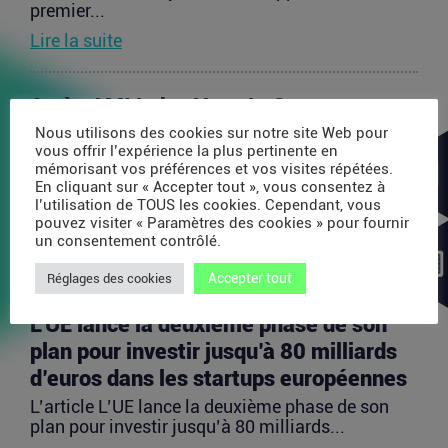
premier...
Lire la suite
Après AMI Labs, Yann LeCun veut
lancer un fonds de 200 millions d’euros
Nous utilisons des cookies sur notre site Web pour
vous offrir l’expérience la plus pertinente en
dédié à l’IA
mémorisant vos préférences et vos visites répétées.
En cliquant sur « Accepter tout », vous consentez à
L’article Après AMI Labs, Yann LeCun veut lancer
l’utilisation de TOUS les cookies. Cependant, vous
un fonds de 200 millions d’euros dédié à l’IA
pouvez visiter « Paramètres des cookies » pour fournir
est...
un consentement contrôlé.
Lire la suite
Accepter tout
Réglages des cookies
L’UE lance la deuxième phase de son
plan pour investir jusqu’à 80 milliards
d’euros dans les startups européennes
L’article L’UE lance la deuxième phase de son
plan pour investir jusqu’à 80 milliards...