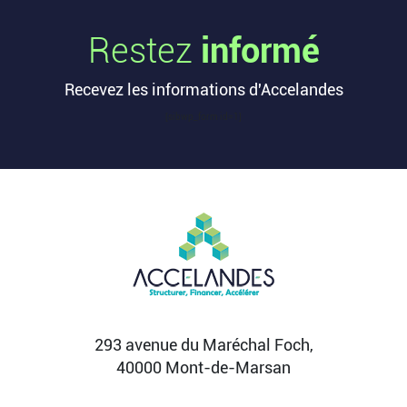
Les startups françaises ont levé 113
millions d’euros cette semaine
Restez
informé
L’article Les startups françaises ont levé 113
millions d’euros cette semaine est apparu en
Recevez les informations d'Accelandes
premier sur...
Lire la suite
[sibwp_form id=1]
Après une pause de 3 mois, la
Française Fidji Simo quitte son poste
chez OpenAI pour se soigner
L’article Après une pause de 3 mois, la Française
Fidji Simo quitte son poste chez OpenAI pour se
soigner...
Lire la suite
293 avenue du Maréchal Foch,
40000 Mont-de-Marsan