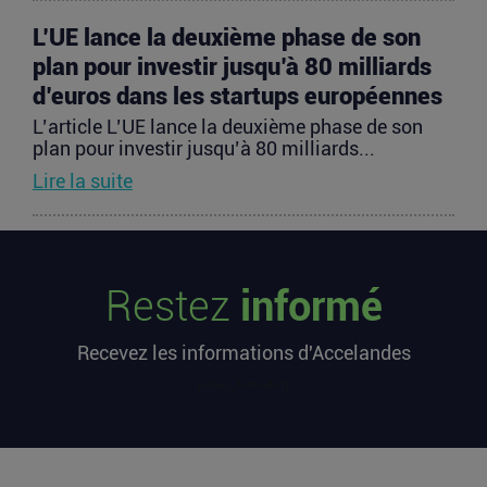
L’UE lance la deuxième phase de son
plan pour investir jusqu’à 80 milliards
d’euros dans les startups européennes
L’article L’UE lance la deuxième phase de son
plan pour investir jusqu’à 80 milliards...
Lire la suite
Les startups françaises ont levé 113
millions d’euros cette semaine
Restez
informé
L’article Les startups françaises ont levé 113
millions d’euros cette semaine est apparu en
Recevez les informations d'Accelandes
premier sur...
Lire la suite
[sibwp_form id=1]
Après une pause de 3 mois, la