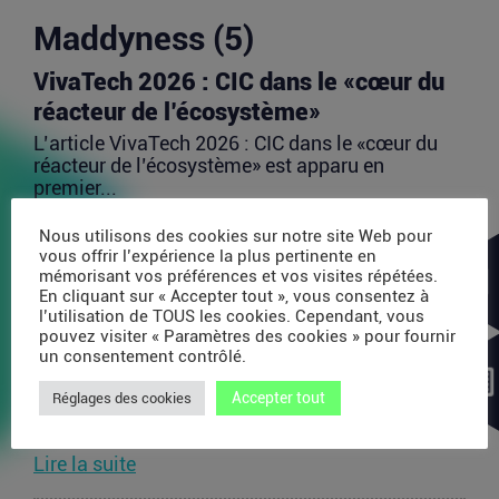
Maddyness (5)
VivaTech 2026 : CIC dans le «cœur du
réacteur de l’écosystème»
L’article VivaTech 2026 : CIC dans le «cœur du
réacteur de l’écosystème» est apparu en
premier...
Lire la suite
Nous utilisons des cookies sur notre site Web pour
vous offrir l’expérience la plus pertinente en
mémorisant vos préférences et vos visites répétées.
Après AMI Labs, Yann LeCun veut
En cliquant sur « Accepter tout », vous consentez à
l’utilisation de TOUS les cookies. Cependant, vous
lancer un fonds de 200 millions d’euros
pouvez visiter « Paramètres des cookies » pour fournir
dédié à l’IA
un consentement contrôlé.
L’article Après AMI Labs, Yann LeCun veut lancer
Accepter tout
Réglages des cookies
un fonds de 200 millions d’euros dédié à l’IA
est...
Lire la suite