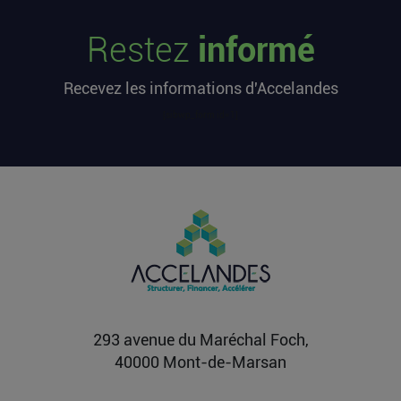
Les startups françaises ont levé 113
millions d’euros cette semaine
Restez
informé
L’article Les startups françaises ont levé 113
millions d’euros cette semaine est apparu en
Recevez les informations d'Accelandes
premier sur...
Lire la suite
[sibwp_form id=1]
Après une pause de 3 mois, la
Française Fidji Simo quitte son poste
chez OpenAI pour se soigner
L’article Après une pause de 3 mois, la Française
Fidji Simo quitte son poste chez OpenAI pour se
soigner...
Lire la suite
293 avenue du Maréchal Foch,
40000 Mont-de-Marsan