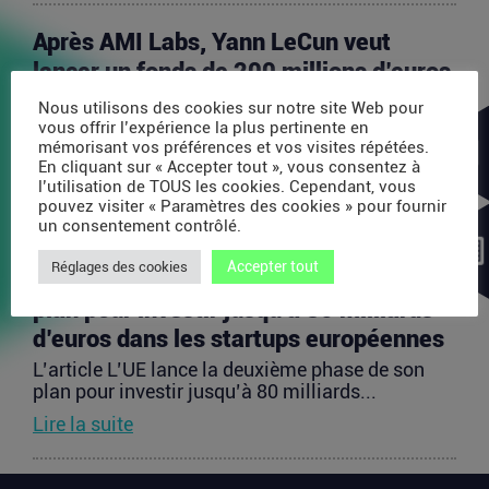
Après AMI Labs, Yann LeCun veut
lancer un fonds de 200 millions d’euros
dédié à l’IA
L’article Après AMI Labs, Yann LeCun veut lancer
Nous utilisons des cookies sur notre site Web pour
un fonds de 200 millions d’euros dédié à l’IA
vous offrir l’expérience la plus pertinente en
mémorisant vos préférences et vos visites répétées.
est...
En cliquant sur « Accepter tout », vous consentez à
Lire la suite
l’utilisation de TOUS les cookies. Cependant, vous
pouvez visiter « Paramètres des cookies » pour fournir
un consentement contrôlé.
L’UE lance la deuxième phase de son
Accepter tout
Réglages des cookies
plan pour investir jusqu’à 80 milliards
d’euros dans les startups européennes
L’article L’UE lance la deuxième phase de son
plan pour investir jusqu’à 80 milliards...
Lire la suite