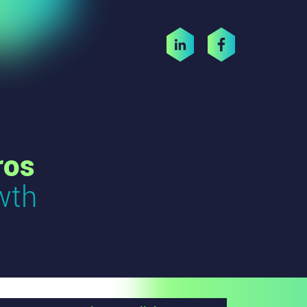
ros
wth