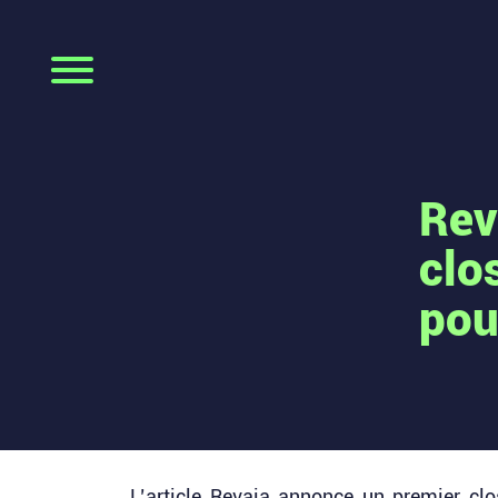
Rev
clo
pou
L’article
Revaia annonce un premier clo