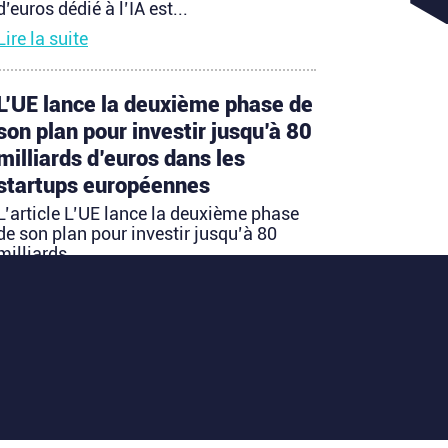
d’euros dédié à l’IA est...
Lire la suite
L’UE lance la deuxième phase de
son plan pour investir jusqu’à 80
milliards d’euros dans les
startups européennes
L’article L’UE lance la deuxième phase
de son plan pour investir jusqu’à 80
milliards...
Lire la suite
Les startups françaises ont levé
113 millions d’euros cette
semaine
L’article Les startups françaises ont levé