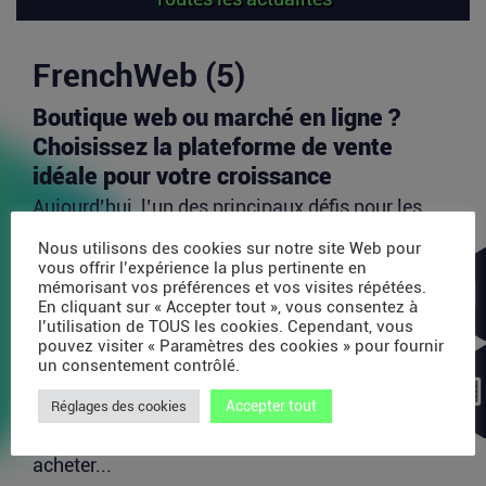
FrenchWeb (5)
Boutique web ou marché en ligne ?
Choisissez la plateforme de vente
idéale pour votre croissance
Aujourd’hui, l’un des principaux défis pour les
vendeurs en ligne est d’identifier les canaux de...
Nous utilisons des cookies sur notre site Web pour
Lire la suite
vous offrir l’expérience la plus pertinente en
mémorisant vos préférences et vos visites répétées.
En cliquant sur « Accepter tout », vous consentez à
l’utilisation de TOUS les cookies. Cependant, vous
Avec 35 millions de dollars, SAPIOM
pouvez visiter « Paramètres des cookies » pour fournir
veut devenir le contrôleur de gestion
un consentement contrôlé.
des agents IA
Accepter tout
Réglages des cookies
Les agents IA peuvent enchaîner des dizaines
d’appels de modèles, utiliser des outils externes,
acheter...