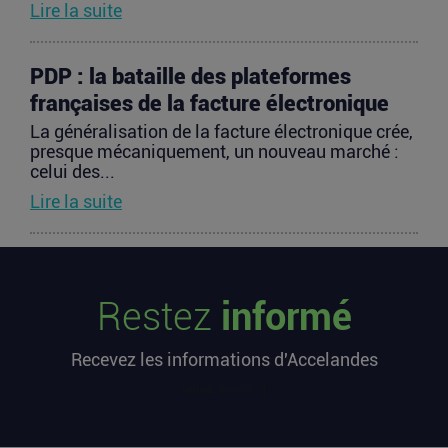
Lire la suite
PDP : la bataille des plateformes
françaises de la facture électronique
La généralisation de la facture électronique crée,
presque mécaniquement, un nouveau marché :
celui des...
Lire la suite
TravelTech : comment HandleVisa
digitalise l’accompagnement des
Restez
informé
voyageurs
Les formalités de voyage demeurent l’une des
Recevez les informations d'Accelandes
zones les moins fluides de l’expérience
touristique....
[sibwp_form id=1]
Lire la suite