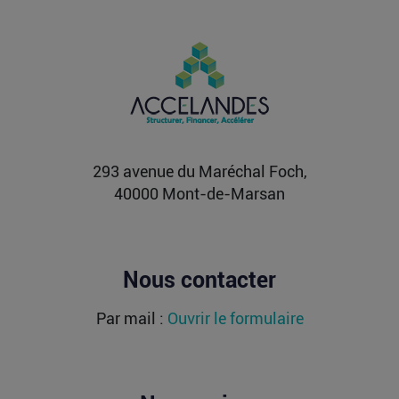
Vente d’AIRTABLE : qui perd réellement
de l’argent dans une sortie à 2,25
milliards de dollars ?
Après avoir levé près de 1,4 milliard de dollars et
atteint une valorisation de 11,7 milliards fin
2021...
Lire la suite
293 avenue du Maréchal Foch,
40000 Mont-de-Marsan
Nous contacter
Par mail :
Ouvrir le formulaire